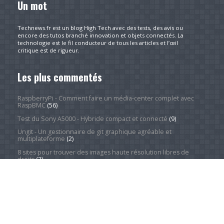
Un mot
Technews.fr est un blog High Tech avec des tests, des avis ou
encore des tutos branché innovation et objets connectés. La
technologie est le fil conducteur de tous les articles et l’œil
critique est de rigueur.
Les plus commentés
RaspberryPi - Comment faire un média-center complet avec
RaspBMC
(56)
Test du Sony A5000 - Hybride compact et connecté
(9)
Ungit - Un gestionnaire de git graphique agréable et
multiplateforme
(2)
8 sites pour trouver des images haute résolution libres de
droits
(2)
À propos
(1)
Redresser une série d'images facilement et rapidement
grâce à XnView
(1)