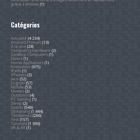
grâce à XnView
(1)
Catégories
Actualité
(4 234)
Android Phones
(10)
À la une
(28)
Computing Hardware
(2)
Desktop Computers
(1)
Divers
(1)
Home Appliances
(1)
Innovation
(675)
iPads
(1)
iPhones
(3)
Jeux
(52)
Logiciel
(57)
Mobile
(53)
Movies
(2)
Outdoors
(4)
PC Gaming
(1)
Sleep
(2)
Sports
(546)
Streaming
(1 444)
Tendances
(266)
Test
(157)
Tutoriels
(1 936)
VR & AR
(1)