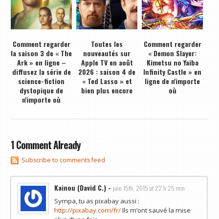
Comment regarder
Toutes les
Comment regarder
la saison 3 de « The
nouveautés sur
« Demon Slayer:
Ark » en ligne –
Apple TV en août
Kimetsu no Yaiba
diffusez la série de
2026 : saison 4 de
Infinity Castle » en
science-fiction
« Ted Lasso » et
ligne de n'importe
dystopique de
bien plus encore
où
n'importe où
1 Comment Already
Subscribe to comments feed
Kainou (David C.)
-
juin 15th, 2015 at 22 h 25 min
Sympa, tu as pixabay aussi :
http://pixabay.com/fr/
Ils m’ont sauvé la mise