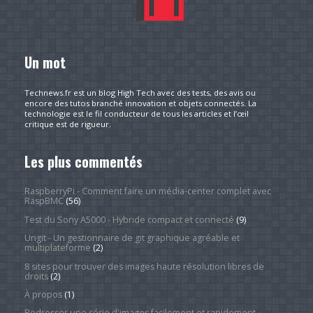
Un mot
Technews.fr est un blog High Tech avec des tests, des avis ou
encore des tutos branché innovation et objets connectés. La
technologie est le fil conducteur de tous les articles et l’œil
critique est de rigueur.
Les plus commentés
RaspberryPi - Comment faire un média-center complet avec
RaspBMC
(56)
Test du Sony A5000 - Hybride compact et connecté
(9)
Ungit - Un gestionnaire de git graphique agréable et
multiplateforme
(2)
8 sites pour trouver des images haute résolution libres de
droits
(2)
À propos
(1)
Redresser une série d'images facilement et rapidement