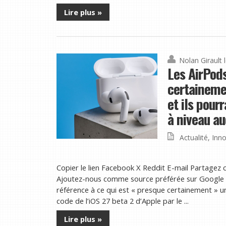
Lire plus »
Nolan Girault
Les AirPods
certaineme
et ils pour
à niveau au
Actualité
,
Inno
Copier le lien Facebook X Reddit E-mail Partagez c
Ajoutez-nous comme source préférée sur Google 
référence à ce qui est « presque certainement » un
code de l’iOS 27 beta 2 d’Apple par le ...
Lire plus »