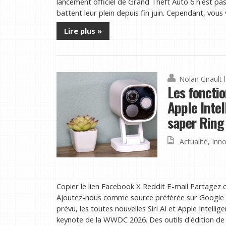
lancement officiel de Grand Theft Auto 6 n'est p
battent leur plein depuis fin juin. Cependant, vous 
Lire plus »
Nolan Girault
Les fonctio
Apple Inte
saper Ring
Actualité
,
Inno
Copier le lien Facebook X Reddit E-mail Partagez c
Ajoutez-nous comme source préférée sur Google 
prévu, les toutes nouvelles Siri AI et Apple Intellig
keynote de la WWDC 2026. Des outils d'édition de 