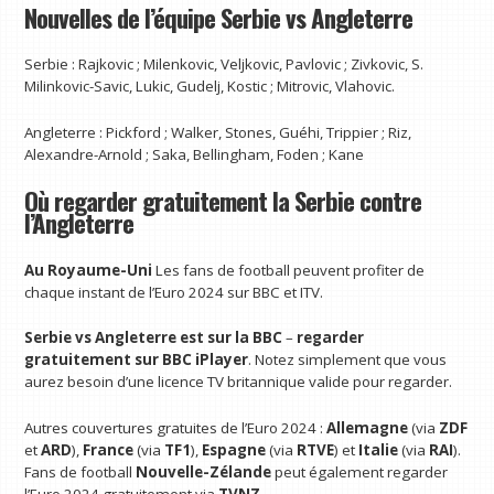
Nouvelles de l’équipe Serbie vs Angleterre
Serbie : Rajkovic ; Milenkovic, Veljkovic, Pavlovic ; Zivkovic, S.
Milinkovic-Savic, Lukic, Gudelj, Kostic ; Mitrovic, Vlahovic.
Angleterre : Pickford ; Walker, Stones, Guéhi, Trippier ; Riz,
Alexandre-Arnold ; Saka, Bellingham, Foden ; Kane
Où regarder gratuitement la Serbie contre
l’Angleterre
Au Royaume-Uni
Les fans de football peuvent profiter de
chaque instant de l’Euro 2024 sur BBC et ITV.
Serbie vs Angleterre
est sur la BBC
–
regarder
gratuitement sur BBC iPlayer
. Notez simplement que vous
aurez besoin d’une licence TV britannique valide pour regarder.
Autres couvertures gratuites de l’Euro 2024 :
Allemagne
(via
ZDF
et
ARD
),
France
(via
TF1
),
Espagne
(via
RTVE
) et
Italie
(via
RAI
).
Fans de football
Nouvelle-Zélande
peut également regarder
l’Euro 2024 gratuitement via
TVNZ
.