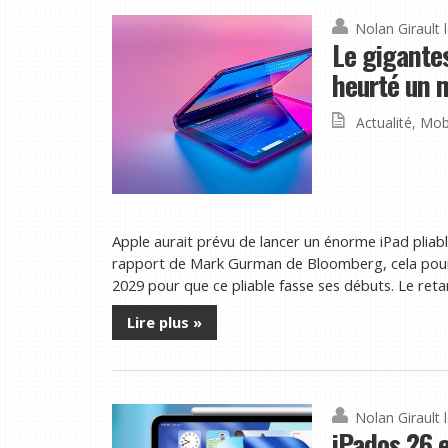
Nolan Girault
Le gigantes
heurté un m
Actualité
,
Mob
Apple aurait prévu de lancer un énorme iPad pliab
rapport de Mark Gurman de Bloomberg, cela pourrai
2029 pour que ce pliable fasse ses débuts. Le retard
Lire plus »
Nolan Girault
iPados 26 e