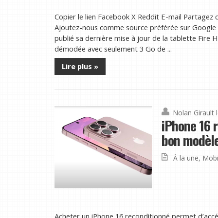
Copier le lien Facebook X Reddit E-mail Partagez c
Ajoutez-nous comme source préférée sur Google 
publié sa dernière mise à jour de la tablette Fire
démodée avec seulement 3 Go de ...
Lire plus »
Nolan Girault
iPhone 16 
bon modèle 
À la une
,
Mobi
Acheter un iPhone 16 reconditionné permet d’accé