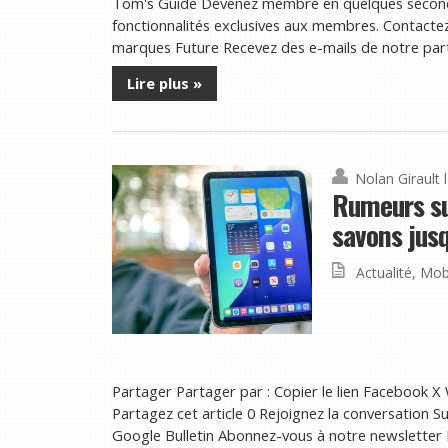
Tom's Guide Devenez membre en quelques second
fonctionnalités exclusives aux membres. Contactez-
marques Future Recevez des e-mails de notre part
Lire plus »
Nolan Girault
Rumeurs sur
savons jusq
Actualité
,
Mob
Partager Partager par : Copier le lien Facebook X
Partagez cet article 0 Rejoignez la conversation
Google Bulletin Abonnez-vous à notre newsletter Lor