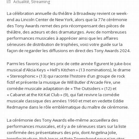
Actualité
,
Streaming
La célébration annuelle du théâtre à Broadway revient ce week-
end au Lincoln Center de New York, alors que la 77e cérémonie
des Tony Awards remet des prix récompensant des pièces de
théâtre, des acteurs et des dramaturges. Avec de nombreuses
performances musicales à apprécier ainsi que les affaires
sérieuses de distribution de trophées, voici votre guide sur la
façon de regarder les diffusions en direct des Tony Awards 2024.
Parmi les favoris pour les prix de cette année figurent le juke-box
musical d'Alicia Keys « Hell's Kitchen » (13 nominations), le drame
« Stereophonic » (13) qui raconte l'histoire d'un groupe de rock
fictif et présente la musique de Will Butler d'Arcade Fire, une
comédie musicale adaptation de « The Outsiders » (12) et
« Cabaret at the Kit Kat Club » (9), qui fait revivre la comédie
musicale classique des années 1960 et met en vedette Eddie
Redmayne dans le rôle emblématique du maître de cérémonie.
La cérémonie des Tony Awards elle-même accueillera des
performances musicales, et il y a de sérieuses stars sur la liste
confirmée des présentateurs des prix, dont Angelina Jolie,
Jennifer Hudson, Nick Jonas et Pete Townshend pour n'en citer