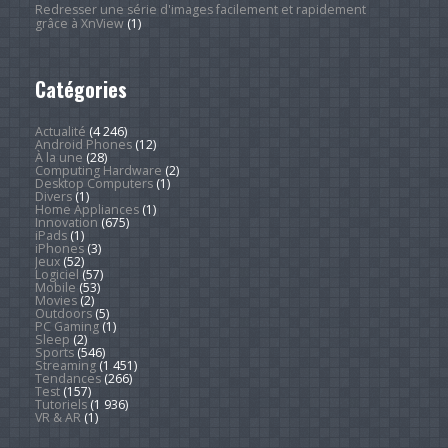
Redresser une série d'images facilement et rapidement
grâce à XnView
(1)
Catégories
Actualité
(4 246)
Android Phones
(12)
À la une
(28)
Computing Hardware
(2)
Desktop Computers
(1)
Divers
(1)
Home Appliances
(1)
Innovation
(675)
iPads
(1)
iPhones
(3)
Jeux
(52)
Logiciel
(57)
Mobile
(53)
Movies
(2)
Outdoors
(5)
PC Gaming
(1)
Sleep
(2)
Sports
(546)
Streaming
(1 451)
Tendances
(266)
Test
(157)
Tutoriels
(1 936)
VR & AR
(1)