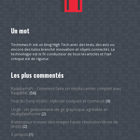
Un mot
Technews.fr est un blog High Tech avec des tests, des avis ou
encore des tutos branché innovation et objets connectés. La
technologie est le fil conducteur de tous les articles et l’œil
critique est de rigueur.
Les plus commentés
RaspberryPi - Comment faire un média-center complet avec
RaspBMC
(56)
Test du Sony A5000 - Hybride compact et connecté
(9)
Ungit - Un gestionnaire de git graphique agréable et
multiplateforme
(2)
8 sites pour trouver des images haute résolution libres de
droits
(2)
À propos
(1)