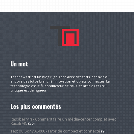
Un mot
Technews.fr est un blog High Tech avec des tests, des avis ou
encore des tutos branché innovation et objets connectés. La
technologie est le fil conducteur de tous les articles et l’œil
critique est de rigueur.
Les plus commentés
RaspberryPi - Comment faire un média-center complet avec
RaspBMC
(56)
Test du Sony A5000 - Hybride compact et connecté
(9)