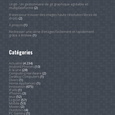
Ungit - Un gestionnaire de git graphique agréable et
multiplateforme
(2)
8 sites pour trouver des images haute résolution libres de
droits
(2)
À propos
(1)
Redresser une série d'images facilement et rapidement
grâce à XnView
(1)
Catégories
Actualité
(4 234)
Android Phones
(10)
À la une
(28)
Computing Hardware
(2)
Desktop Computers
(1)
Divers
(1)
Home Appliances
(1)
Innovation
(675)
iPads
(1)
iPhones
(3)
Jeux
(52)
Logiciel
(57)
Mobile
(53)
Movies
(2)
Outdoors
(4)
PC Gaming
(1)