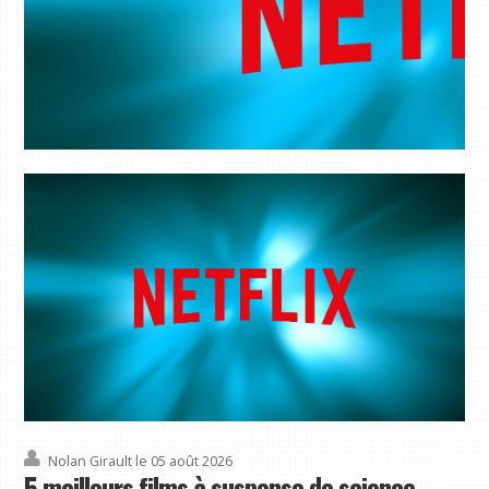
5 meilleurs films à suspense de science-fiction sur Netflix à diffuser dès maintenant, dont l'un des films
les plus sous-estimés de Matt Damon
Copier le lien Facebook X Reddit E-mail Partagez cet article 0 Rejoignez la conversation
Suivez-nous Ajoutez-nous comme source préférée sur Google Bulletin Abonnez-vous à
notre newsletter La science-fiction a toujours été l’un de mes ...
Nolan Girault
le 05 août 2026
5 meilleurs films à suspense de science-