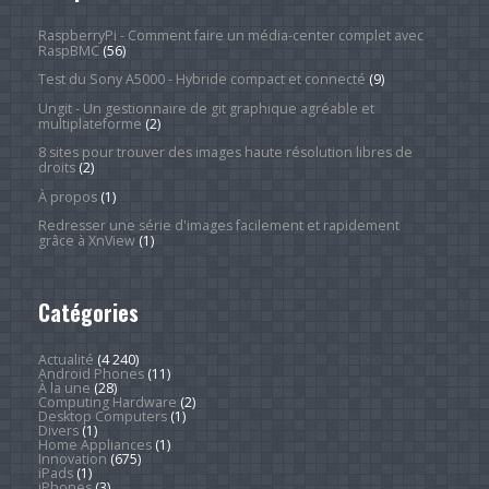
RaspberryPi - Comment faire un média-center complet avec
RaspBMC
(56)
Test du Sony A5000 - Hybride compact et connecté
(9)
Ungit - Un gestionnaire de git graphique agréable et
multiplateforme
(2)
8 sites pour trouver des images haute résolution libres de
droits
(2)
À propos
(1)
Redresser une série d'images facilement et rapidement
grâce à XnView
(1)
Catégories
Actualité
(4 240)
Android Phones
(11)
À la une
(28)
Computing Hardware
(2)
Desktop Computers
(1)
Divers
(1)
Home Appliances
(1)
Innovation
(675)
iPads
(1)
iPhones
(3)