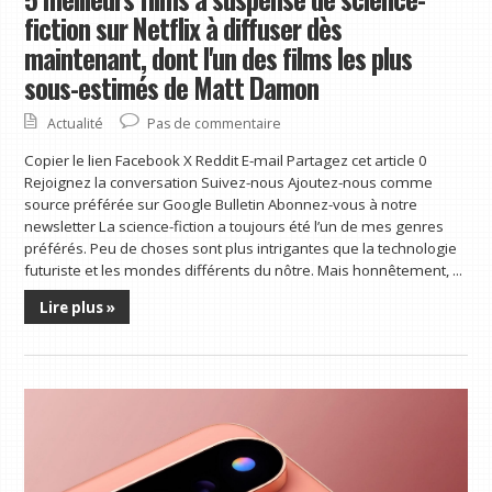
fiction sur Netflix à diffuser dès
maintenant, dont l'un des films les plus
sous-estimés de Matt Damon
Aperçu de Made by Google 2026 : Pixel 11, Pixel Watch 5, Pixel Tag et plus
Actualité
Pas de commentaire
Copier le lien Facebook X Reddit E-mail Partagez cet article 0 Rejoignez la conversation
Suivez-nous Ajoutez-nous comme source préférée sur Google Bulletin Abonnez-vous à
Copier le lien Facebook X Reddit E-mail Partagez cet article 0
notre newsletter L'événement Made by Google devrait avoir lieu le ...
Rejoignez la conversation Suivez-nous Ajoutez-nous comme
source préférée sur Google Bulletin Abonnez-vous à notre
newsletter La science-fiction a toujours été l’un de mes genres
préférés. Peu de choses sont plus intrigantes que la technologie
futuriste et les mondes différents du nôtre. Mais honnêtement, ...
Lire plus »
5 nouveaux films Prime Video en août 2026 avec 90 % ou plus sur Rotten Tomatoes, dont l'une des
meilleures comédies noires de tous les temps
Copier le lien Facebook X Reddit E-mail Partagez cet article 0 Rejoignez la conversation
Suivez-nous Ajoutez-nous comme source préférée sur Google Bulletin Abonnez-vous à
notre newsletter Prime Video lance le nouveau mois en modifiant ...