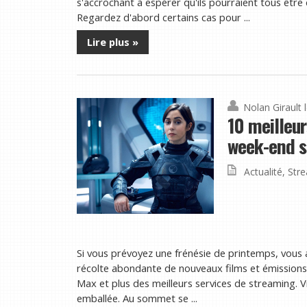
s'accrochant à espérer qu'ils pourraient tous être
Regardez d'abord certains cas pour ...
Lire plus »
Nolan Girault
10 meilleur
week-end su
Actualité
,
Str
Si vous prévoyez une frénésie de printemps, vous 
récolte abondante de nouveaux films et émissions
Max et plus des meilleurs services de streaming. V
emballée. Au sommet se ...