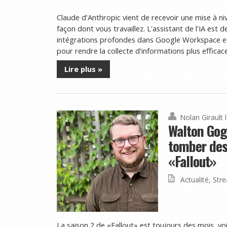
Claude d'Anthropic vient de recevoir une mise à 
façon dont vous travaillez. L'assistant de l'IA est
intégrations profondes dans Google Workspace et u
pour rendre la collecte d'informations plus efficace.
Lire plus »
Nolan Girault
Walton Gogg
tomber des 
«Fallout»
Actualité
,
Str
La saison 2 de «Fallout» est toujours des mois, voi