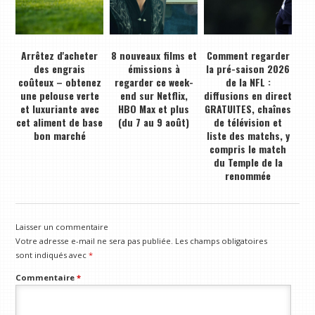
Arrêtez d'acheter
8 nouveaux films et
Comment regarder
des engrais
émissions à
la pré-saison 2026
coûteux – obtenez
regarder ce week-
de la NFL :
une pelouse verte
end sur Netflix,
diffusions en direct
et luxuriante avec
HBO Max et plus
GRATUITES, chaînes
cet aliment de base
(du 7 au 9 août)
de télévision et
bon marché
liste des matchs, y
compris le match
du Temple de la
renommée
Laisser un commentaire
Votre adresse e-mail ne sera pas publiée.
Les champs obligatoires
sont indiqués avec
*
Commentaire
*