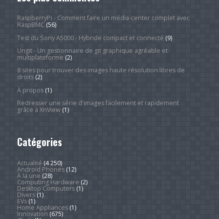
RaspberryPi - Comment faire un média-center complet avec
RaspBMC
(56)
Test du Sony A5000 - Hybride compact et connecté
(9)
Ungit - Un gestionnaire de git graphique agréable et
multiplateforme
(2)
8 sites pour trouver des images haute résolution libres de
droits
(2)
À propos
(1)
Redresser une série d'images facilement et rapidement
grâce à XnView
(1)
Catégories
Actualité
(4 250)
Android Phones
(12)
À la une
(28)
Computing Hardware
(2)
Desktop Computers
(1)
Divers
(1)
EVs
(1)
Home Appliances
(1)
Innovation
(675)