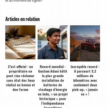
et au moment de signer !
Articles en relation
C’est officiel : un
Record mondial :
Incroyable record :
propriétaire ne
Gautam Adani bâtit
il parcourt 3,2
peut rien réclamer
la plus grande
millions de
sans état des lieux
installation de
kilomètres avec
réalisé en bonne et
batteries de
seulement deux
due forme
stockage d’énergie
pick-up, « jamais
en Inde, « un projet
vu » !
historique » pour
l’indépendance
énergétique