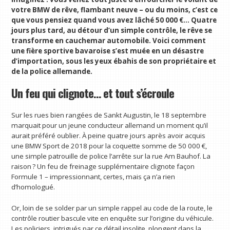
votre BMW de rêve, flambant neuve – ou du moins, c’est ce
que vous pensiez quand vous avez lâché 50 000 €… Quatre
jours plus tard, au détour d’un simple contrôle, le rêve se
transforme en cauchemar automobile. Voici comment
une fière sportive bavaroise s’est muée en un désastre
d’importation, sous les yeux ébahis de son propriétaire et
de la police allemande.
Un feu qui clignote… et tout s’écroule
Sur les rues bien rangées de Sankt Augustin, le 18 septembre
marquait pour un jeune conducteur allemand un moment qu’il
aurait préféré oublier. À peine quatre jours après avoir acquis
une BMW Sport de 2018 pour la coquette somme de 50 000 €,
une simple patrouille de police l’arrête sur la rue Am Bauhof. La
raison ? Un feu de freinage supplémentaire clignote façon
Formule 1 – impressionnant, certes, mais ça n’a rien
d’homologué.
Or, loin de se solder par un simple rappel au code de la route, le
contrôle routier bascule vite en enquête sur l’origine du véhicule.
Les policiers, intrigués par ce détail insolite, plongent dans la