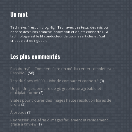
Un mot
Technews.fr est un blog High Tech avec des tests, des avis ou
encore des tutos branché innovation et objets connectés. La
technologie est le fil conducteur de tous les articles et l’œil
critique est de rigueur.
Les plus commentés
RaspberryPi - Comment faire un média-center complet avec
RaspBMC
(56)
Test du Sony A5000 - Hybride compact et connecté
(9)
Ungit - Un gestionnaire de git graphique agréable et
multiplateforme
(2)
8 sites pour trouver des images haute résolution libres de
droits
(2)
À propos
(1)
Redresser une série d'images facilement et rapidement
grâce à XnView
(1)