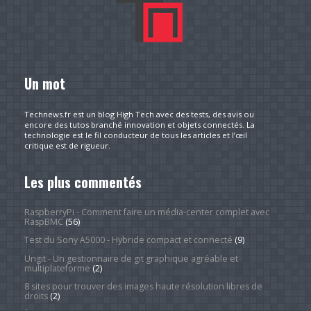
Un mot
Technews.fr est un blog High Tech avec des tests, des avis ou
encore des tutos branché innovation et objets connectés. La
technologie est le fil conducteur de tous les articles et l’œil
critique est de rigueur.
Les plus commentés
RaspberryPi - Comment faire un média-center complet avec
RaspBMC
(56)
Test du Sony A5000 - Hybride compact et connecté
(9)
Ungit - Un gestionnaire de git graphique agréable et
multiplateforme
(2)
8 sites pour trouver des images haute résolution libres de
droits
(2)