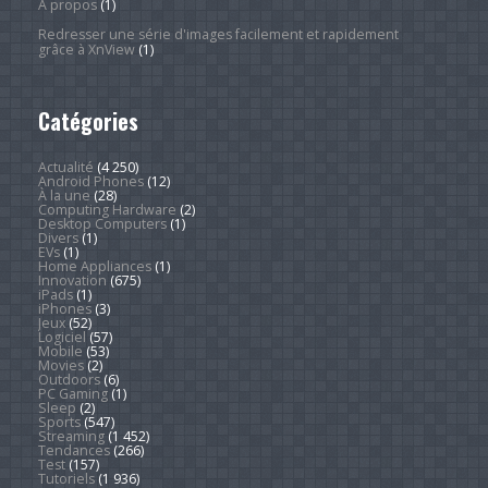
À propos
(1)
Redresser une série d'images facilement et rapidement
grâce à XnView
(1)
Catégories
Actualité
(4 250)
Android Phones
(12)
À la une
(28)
Computing Hardware
(2)
Desktop Computers
(1)
Divers
(1)
EVs
(1)
Home Appliances
(1)
Innovation
(675)
iPads
(1)
iPhones
(3)
Jeux
(52)
Logiciel
(57)
Mobile
(53)
Movies
(2)
Outdoors
(6)
PC Gaming
(1)
Sleep
(2)
Sports
(547)
Streaming
(1 452)
Tendances
(266)
Test
(157)
Tutoriels
(1 936)