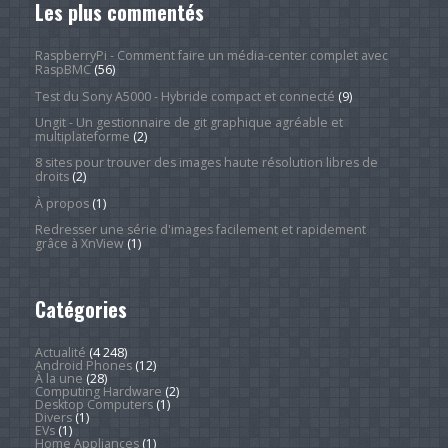
Les plus commentés
RaspberryPi - Comment faire un média-center complet avec
RaspBMC
(56)
Test du Sony A5000 - Hybride compact et connecté
(9)
Ungit - Un gestionnaire de git graphique agréable et
multiplateforme
(2)
8 sites pour trouver des images haute résolution libres de
droits
(2)
À propos
(1)
Redresser une série d'images facilement et rapidement
grâce à XnView
(1)
Catégories
Actualité
(4 248)
Android Phones
(12)
À la une
(28)
Computing Hardware
(2)
Desktop Computers
(1)
Divers
(1)
EVs
(1)
Home Appliances
(1)