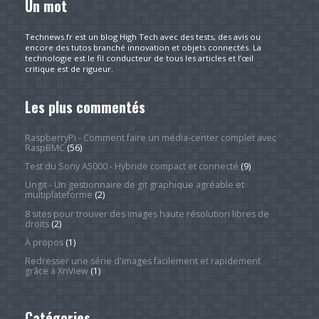
Un mot
Technews.fr est un blog High Tech avec des tests, des avis ou
encore des tutos branché innovation et objets connectés. La
technologie est le fil conducteur de tous les articles et l’œil
critique est de rigueur.
Les plus commentés
RaspberryPi - Comment faire un média-center complet avec
RaspBMC
(56)
Test du Sony A5000 - Hybride compact et connecté
(9)
Ungit - Un gestionnaire de git graphique agréable et
multiplateforme
(2)
8 sites pour trouver des images haute résolution libres de
droits
(2)
À propos
(1)
Redresser une série d'images facilement et rapidement
grâce à XnView
(1)
Catégories