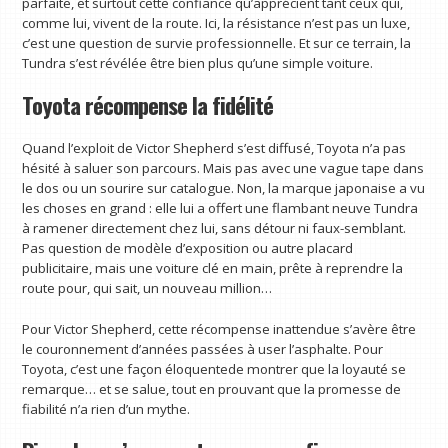
parfaite, et surtout cette confiance qu’apprécient tant ceux qui,
comme lui, vivent de la route. Ici, la résistance n’est pas un luxe,
c’est une question de survie professionnelle. Et sur ce terrain, la
Tundra s’est révélée être bien plus qu’une simple voiture.
Toyota récompense la fidélité
Quand l’exploit de Victor Shepherd s’est diffusé, Toyota n’a pas
hésité à saluer son parcours. Mais pas avec une vague tape dans
le dos ou un sourire sur catalogue. Non, la marque japonaise a vu
les choses en grand : elle lui a offert une flambant neuve Tundra
à ramener directement chez lui, sans détour ni faux-semblant.
Pas question de modèle d’exposition ou autre placard
publicitaire, mais une voiture clé en main, prête à reprendre la
route pour, qui sait, un nouveau million…
Pour Victor Shepherd, cette récompense inattendue s’avère être
le couronnement d’années passées à user l’asphalte. Pour
Toyota, c’est une façon éloquentede montrer que la loyauté se
remarque… et se salue, tout en prouvant que la promesse de
fiabilité n’a rien d’un mythe.