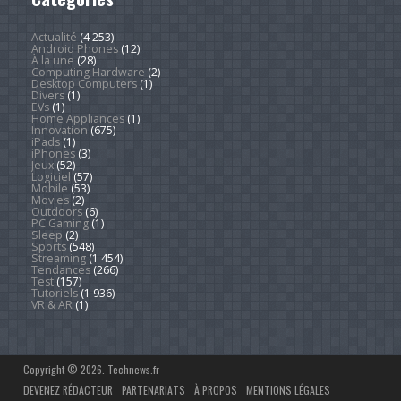
Actualité
(4 253)
Android Phones
(12)
À la une
(28)
Computing Hardware
(2)
Desktop Computers
(1)
Divers
(1)
EVs
(1)
Home Appliances
(1)
Innovation
(675)
iPads
(1)
iPhones
(3)
Jeux
(52)
Logiciel
(57)
Mobile
(53)
Movies
(2)
Outdoors
(6)
PC Gaming
(1)
Sleep
(2)
Sports
(548)
Streaming
(1 454)
Tendances
(266)
Test
(157)
Tutoriels
(1 936)
VR & AR
(1)
Copyright © 2026. Technews.fr
DEVENEZ RÉDACTEUR
PARTENARIATS
À PROPOS
MENTIONS LÉGALES