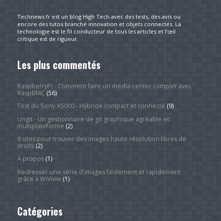
Technews.fr est un blog High Tech avec des tests, des avis ou
encore des tutos branché innovation et objets connectés. La
technologie est le fil conducteur de tous les articles et l’œil
critique est de rigueur.
Les plus commentés
RaspberryPi - Comment faire un média-center complet avec
RaspBMC
(56)
Test du Sony A5000 - Hybride compact et connecté
(9)
Ungit - Un gestionnaire de git graphique agréable et
multiplateforme
(2)
8 sites pour trouver des images haute résolution libres de
droits
(2)
À propos
(1)
Redresser une série d'images facilement et rapidement
grâce à XnView
(1)
Catégories