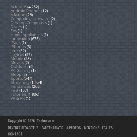
Actualité
(4 252)
Android Phones
(12)
À la une
(28)
Computing Hardware
(2)
Desktop Computers
(1)
Divers
(1)
EVs
(1)
Home Appliances
(1)
Innovation
(675)
iPads
(1)
iPhones
(3)
Jeux
(52)
Logiciel
(57)
Mobile
(53)
Movies
(2)
Outdoors
(6)
PC Gaming
(1)
Sleep
(2)
Sports
(547)
Streaming
(1 454)
Tendances
(266)
Test
(157)
Tutoriels
(1 936)
VR & AR
(1)
Copyright © 2026. Technews.fr
DEVENEZ RÉDACTEUR
PARTENARIATS
À PROPOS
MENTIONS LÉGALES
CONTACT