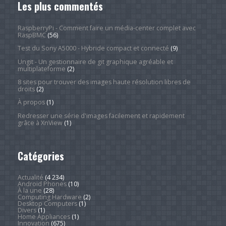
Les plus commentés
RaspberryPi - Comment faire un média-center complet avec
RaspBMC
(56)
Test du Sony A5000 - Hybride compact et connecté
(9)
Ungit - Un gestionnaire de git graphique agréable et
multiplateforme
(2)
8 sites pour trouver des images haute résolution libres de
droits
(2)
À propos
(1)
Redresser une série d'images facilement et rapidement
grâce à XnView
(1)
Catégories
Actualité
(4 234)
Android Phones
(10)
À la une
(28)
Computing Hardware
(2)
Desktop Computers
(1)
Divers
(1)
Home Appliances
(1)
Innovation
(675)