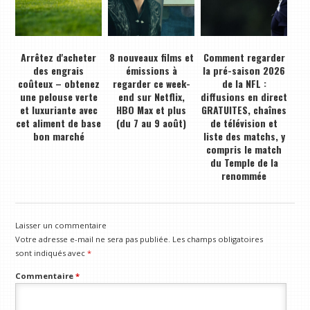
Arrêtez d'acheter
8 nouveaux films et
Comment regarder
des engrais
émissions à
la pré-saison 2026
coûteux – obtenez
regarder ce week-
de la NFL :
une pelouse verte
end sur Netflix,
diffusions en direct
et luxuriante avec
HBO Max et plus
GRATUITES, chaînes
cet aliment de base
(du 7 au 9 août)
de télévision et
bon marché
liste des matchs, y
compris le match
du Temple de la
renommée
Laisser un commentaire
Votre adresse e-mail ne sera pas publiée.
Les champs obligatoires
sont indiqués avec
*
Commentaire
*