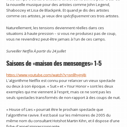
la nouvelle musique pour des artistes comme John Legend,
Shaboozey et Lisa de Blackpink. Et quand je dis des artistes
comme ces artistes, je veux dire
spécifiquement
ces trois artistes.
Naturellement, les tensions deviennent réelles dans ces
situations à haute pression – si vous ne produisez pas de coup,
vous ne reviendrez peut-être jamais à l'un de ces camps.
Surveiller
Netflix
À partir du 24 juillet
Saisons de «maison des mensonges» 1-5
https://www.youtube.com/watch?v=pnllhyjnj8i
L'algorithme Netflix est connu pour relancer un vieux spectacle
ou deux à son époque. « Suit » et « Your Honor » sont les deux
exemples qui me viennent à l'esprit, mais ce ne sont pas les
seuls spectacles transformés de non-rapport à des coups de nuit.
« House of Lies » pourrait être le prochain spectacle que
l'algorithme ravive. Il est basé sur les mémoires de 2005 du
même nom du consultant Hotshot Martin Kihn, et il dispose d'une
fiche d'appel impressionnante.