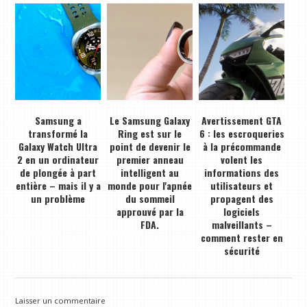
Samsung a
Le Samsung Galaxy
Avertissement GTA
transformé la
Ring est sur le
6 : les escroqueries
Galaxy Watch Ultra
point de devenir le
à la précommande
2 en un ordinateur
premier anneau
volent les
de plongée à part
intelligent au
informations des
entière – mais il y a
monde pour l'apnée
utilisateurs et
un problème
du sommeil
propagent des
approuvé par la
logiciels
FDA.
malveillants –
comment rester en
sécurité
Laisser un commentaire