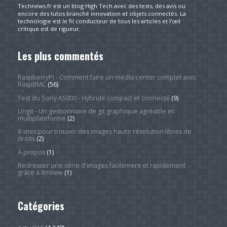
Technews.fr est un blog High Tech avec des tests, des avis ou
encore des tutos branché innovation et objets connectés. La
technologie est le fil conducteur de tous les articles et l’œil
critique est de rigueur.
Les plus commentés
RaspberryPi - Comment faire un média-center complet avec
RaspBMC
(56)
Test du Sony A5000 - Hybride compact et connecté
(9)
Ungit - Un gestionnaire de git graphique agréable et
multiplateforme
(2)
8 sites pour trouver des images haute résolution libres de
droits
(2)
À propos
(1)
Redresser une série d'images facilement et rapidement
grâce à XnView
(1)
Catégories