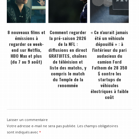
8 nouveaux films et
Comment regarder
« Ce n'aurait jamais
émissions à
la pré-saison 2026
été un véhicule
regarder ce week-
de la NFL :
dépouillé » : à
end sur Netflix,
diffusions en direct
l'intérieur du pari
HBO Max et plus
GRATUITES, chaînes
audacieux du
(du 7 au 9 août)
de télévision et
camion Ford
liste des matchs, y
Fathom de 28 350
compris le match
$ contre les
du Temple de la
startups de
renommée
véhicules
électriques à faible
coût
Laisser un commentaire
Votre adresse e-mail ne sera pas publiée.
Les champs obligatoires
sont indiqués avec
*