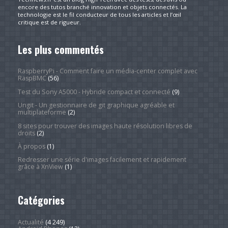
encore des tutos branché innovation et objets connectés. La
technologie est le fil conducteur de tous les articles et l’œil
critique est de rigueur.
Les plus commentés
RaspberryPi - Comment faire un média-center complet avec
RaspBMC
(56)
Test du Sony A5000 - Hybride compact et connecté
(9)
Ungit - Un gestionnaire de git graphique agréable et
multiplateforme
(2)
8 sites pour trouver des images haute résolution libres de
droits
(2)
À propos
(1)
Redresser une série d'images facilement et rapidement
grâce à XnView
(1)
Catégories
Actualité
(4 249)