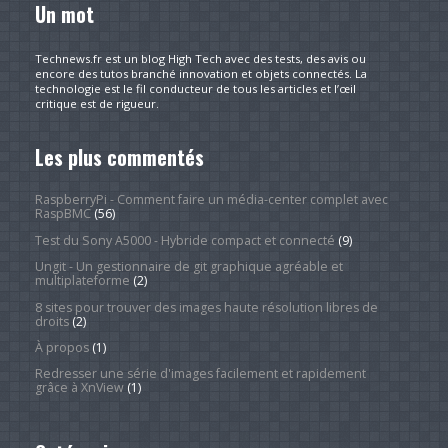
Un mot
Technews.fr est un blog High Tech avec des tests, des avis ou
encore des tutos branché innovation et objets connectés. La
technologie est le fil conducteur de tous les articles et l’œil
critique est de rigueur.
Les plus commentés
RaspberryPi - Comment faire un média-center complet avec
RaspBMC
(56)
Test du Sony A5000 - Hybride compact et connecté
(9)
Ungit - Un gestionnaire de git graphique agréable et
multiplateforme
(2)
8 sites pour trouver des images haute résolution libres de
droits
(2)
À propos
(1)
Redresser une série d'images facilement et rapidement
grâce à XnView
(1)