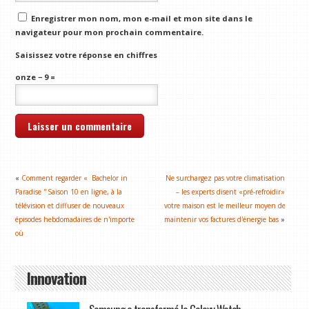
Enregistrer mon nom, mon e-mail et mon site dans le
navigateur pour mon prochain commentaire.
Saisissez votre réponse en chiffres
onze − 9 =
«
Comment regarder « Bachelor in
Ne surchargez pas votre climatisation
Paradise '' Saison 10 en ligne, à la
– les experts disent «pré-refroidir»
télévision et diffuser de nouveaux
votre maison est le meilleur moyen de
épisodes hebdomadaires de n'importe
maintenir vos factures d'énergie bas
»
où
Innovation