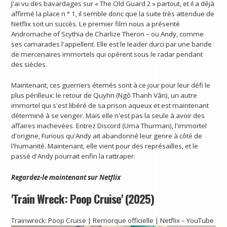
J'ai vu des bavardages sur « The Old Guard 2 » partout, et il a déjà
affirmé la place n ° 1, il semble donc que la suite très attendue de
Netflix soit un succès. Le premier film nous a présenté
Andromache of Scythia de Charlize Theron – ou Andy, comme
ses camarades l'appellent. Elle est le leader durci par une bande
de mercenaires immortels qui opérent sous le radar pendant
des siècles.
Maintenant, ces guerriers éternés sont à ce jour pour leur défi le
plus périlleux: le retour de Quyhn (Ngô Thanh Vân), un autre
immortel qui s'est libéré de sa prison aqueux et est maintenant
déterminé à se venger. Mais elle n'est pas la seule à avoir des
affaires inachevées. Entrez Discord (Uma Thurman), l'immortel
d'origine, Furious qu'Andy ait abandonné leur genre à côté de
l'humanité. Maintenant, elle vient pour des représailles, et le
passé d'Andy pourrait enfin la rattraper.
Regardez-le maintenant sur
Netflix
'Train Wreck: Poop Cruise' (2025)
Trainwreck: Poop Cruise | Remorque officielle | Netflix – YouTube