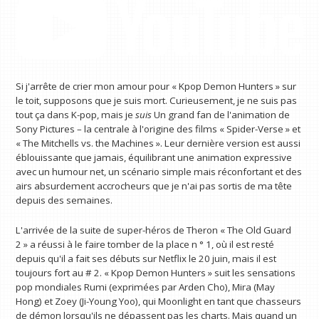
Si j'arrête de crier mon amour pour « Kpop Demon Hunters » sur
le toit, supposons que je suis mort. Curieusement, je ne suis pas
tout ça dans K-pop, mais je
suis
Un grand fan de l'animation de
Sony Pictures – la centrale à l'origine des films « Spider-Verse » et
« The Mitchells vs. the Machines ». Leur dernière version est aussi
éblouissante que jamais, équilibrant une animation expressive
avec un humour net, un scénario simple mais réconfortant et des
airs absurdement accrocheurs que je n'ai pas sortis de ma tête
depuis des semaines.
L'arrivée de la suite de super-héros de Theron « The Old Guard
2 » a réussi à le faire tomber de la place n ° 1, où il est resté
depuis qu'il a fait ses débuts sur Netflix le 20 juin, mais il est
toujours fort au # 2. « Kpop Demon Hunters » suit les sensations
pop mondiales Rumi (exprimées par Arden Cho), Mira (May
Hong) et Zoey (Ji-Young Yoo), qui Moonlight en tant que chasseurs
de démon lorsqu'ils ne dépassent pas les charts. Mais quand un