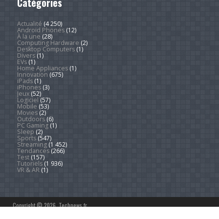
Catégories
Actualité
(4 250)
Android Phones
(12)
À la une
(28)
Computing Hardware
(2)
Desktop Computers
(1)
Divers
(1)
EVs
(1)
Home Appliances
(1)
Innovation
(675)
iPads
(1)
iPhones
(3)
Jeux
(52)
Logiciel
(57)
Mobile
(53)
Movies
(2)
Outdoors
(6)
PC Gaming
(1)
Sleep
(2)
Sports
(547)
Streaming
(1 452)
Tendances
(266)
Test
(157)
Tutoriels
(1 936)
VR & AR
(1)
Copyright © 2026. Technews.fr
DEVENEZ RÉDACTEUR
PARTENARIATS
À PROPOS
MENTIONS LÉGALES