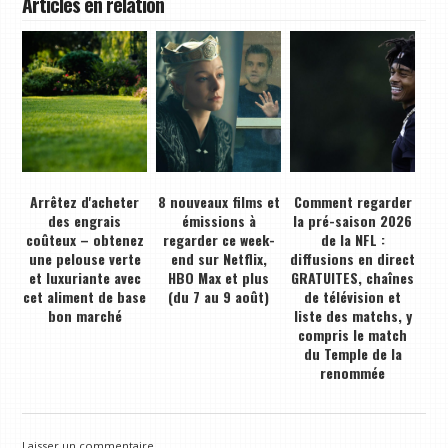
Articles en relation
Arrêtez d'acheter
8 nouveaux films et
Comment regarder
des engrais
émissions à
la pré-saison 2026
coûteux – obtenez
regarder ce week-
de la NFL :
une pelouse verte
end sur Netflix,
diffusions en direct
et luxuriante avec
HBO Max et plus
GRATUITES, chaînes
cet aliment de base
(du 7 au 9 août)
de télévision et
bon marché
liste des matchs, y
compris le match
du Temple de la
renommée
Laisser un commentaire