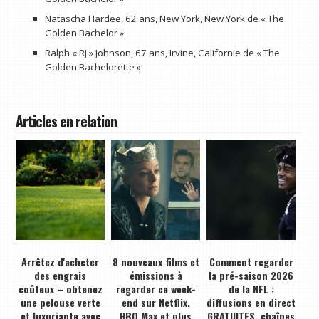
Natascha Hardee, 62 ans, New York, New York de « The
Golden Bachelor »
Ralph « RJ » Johnson, 67 ans, Irvine, Californie de « The
Golden Bachelorette »
Articles en relation
Arrêtez d'acheter
8 nouveaux films et
Comment regarder
des engrais
émissions à
la pré-saison 2026
coûteux – obtenez
regarder ce week-
de la NFL :
une pelouse verte
end sur Netflix,
diffusions en direct
et luxuriante avec
HBO Max et plus
GRATUITES, chaînes