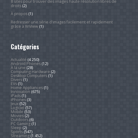
8 sites pour trouver des images haute résolution libres de
droits
(2)
À propos
(1)
Redresser une série d'images facilement et rapidement
grâce à XnView
(1)
Catégories
Actualité
(4 250)
Android Phones
(12)
À la une
(28)
Computing Hardware
(2)
Desktop Computers
(1)
Divers
(1)
EVs
(1)
Home Appliances
(1)
Innovation
(675)
iPads
(1)
iPhones
(3)
Jeux
(52)
Logiciel
(57)
Mobile
(53)
Movies
(2)
Outdoors
(6)
PC Gaming
(1)
Sleep
(2)
Sports
(547)
Streaming
(1 452)