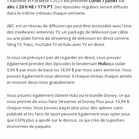
« Bachelor in Paradise » 2025 est présenté
Lundi 7 juillet
sur
abc
à
20 h HE / 17 h PT
. Des épisodes réguliers seront diffusés
dans le même créneau chaque semaine.
ABC est un réseau de diffusion qui peut être accessible avec l'une
des meilleures antennes TV, un package de télévision par câble
ou une plate-forme de streaming de télévision en direct comme
Sling TV, Fubo, YouTube TV et Hulu avec TV en direct.
Si vous ne prévoyez pas de regarder en direct, vous pouvez
également prendre des épisodes le lendemain
Hulu
qui coûte
9,99 $ par mois de base ou 18,99 $ par mois sans annonce. Vous
pouvez également vous abonner à chaque niveau chaque année
et recevoir deux mois gratuitement.
Vous pouvez également obtenir Hulu via le bundle Disney, ce qui
vous permet de vous faire Streamer et Disney Plus pour 10,99 $
chaque mois. Vous pouvez payer plus pour des options sans
publicité et les fans de sport peuvent également vous opter pour
que ESPN plus a ajouté sur le dessus, ce qui crée de superbes
économies de paquets.