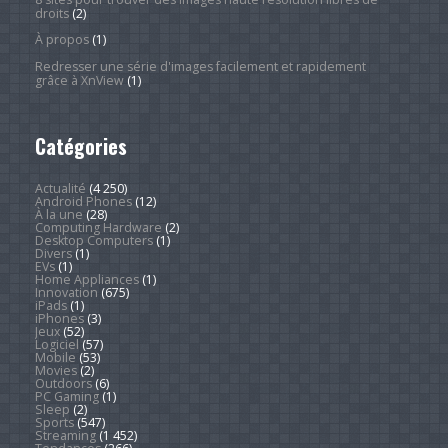
droits
(2)
À propos
(1)
Redresser une série d'images facilement et rapidement
grâce à XnView
(1)
Catégories
Actualité
(4 250)
Android Phones
(12)
À la une
(28)
Computing Hardware
(2)
Desktop Computers
(1)
Divers
(1)
EVs
(1)
Home Appliances
(1)
Innovation
(675)
iPads
(1)
iPhones
(3)
Jeux
(52)
Logiciel
(57)
Mobile
(53)
Movies
(2)
Outdoors
(6)
PC Gaming
(1)
Sleep
(2)
Sports
(547)
Streaming
(1 452)