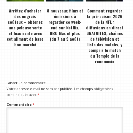
Arrêtez d'acheter
8 nouveaux films et
Comment regarder
des engrais
émissions à
la pré-saison 2026
coûteux – obtenez
regarder ce week-
de la NFL :
une pelouse verte
end sur Netflix,
diffusions en direct
et luxuriante avec
HBO Max et plus
GRATUITES, chaînes
cet aliment de base
(du 7 au 9 août)
de télévision et
bon marché
liste des matchs, y
compris le match
du Temple de la
renommée
Laisser un commentaire
Votre adresse e-mail ne sera pas publiée.
Les champs obligatoires
sont indiqués avec
*
Commentaire
*