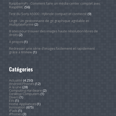
RaspberryPi - Comment faire un média-center complet avec
RaspBMC
(56)
Test du Sony A5000 - Hybride compact et connecté
(9)
Ungit - Un gestionnaire de git graphique agréable et
multiplateforme
(2)
8 sites pour trouver des images haute résolution libres de
droits
(2)
À propos
(1)
Redresser une série d'images facilement et rapidement
grâce à XnView
(1)
Catégories
Actualité
(4 250)
Android Phones
(12)
À la une
(28)
Computing Hardware
(2)
Desktop Computers
(1)
Divers
(1)
EVs
(1)
Home Appliances
(1)
Innovation
(675)
iPads
(1)
iPhones
(3)