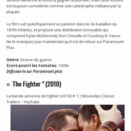
division aérienne a réussi à gagner la journée, mais cette victoire
est toujours considérée comme une catastrophe militaire par la
plupart.
Le film suit spécifiquement un peloton dans le 3e bataillon du
187th Infantry, et propose une distribution incroyable qui
comprend Dylan McDermott, Don Cheadle et Courtney B. Vance.
Ne le manquez pas maintenant qu'il est de retour sur Paramount
Plus.
Genre:
Drame de guerre
Score pourri les tomates:
100%
Diffusez-le sur
Paramount plus
« The Fighter '' (2010)
La bande-annonce de Fighter (2010) # 1 | Movieclips Classic
Trailers – YouTube