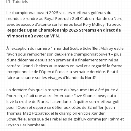
Tutoriels
Le championnat ouvert 2025 voit les meilleurs golfeurs du
monde se rendre au Royal Portrush Golf Club en Irlande du Nord,
avec beaucoup d'attente sur le héros local Rory McIlroy. Tu peux
Regardez Open Championship 2025 Streams en direct
de
n'importe où avec un VPN.
À l'exception du numéro 1 mondial Scottie Scheffler, McIlroy est le
favori pour remporter son deuxième championnat ouvert – plus
d'une décennie depuis son premier. Il a finalement terminé sa
carrière Grand Chelem au Masters en avril et a regardé la forme
exceptionnelle de l'Open d'Écosse la semaine dernière. Peut-il
faire un sourire sur les visages d'Irlande du Nord?
La dernière fois que la majeure du Royaume-Uni a été jouée à
Portrush, c'était une autre émeraude Fave Shane Lowry qui a
levé la cruche de Blaret. Il a tendance à quitter son meilleur golf
pour l'Open et espère se défier aux côtés de Scheffler, Justin
Thomas, Matt Fitzpatrick et le champion en titre Xander
Schauffele, ainsi que des rebelles de golf Liv comme Jon Rahm et
Bryson DeChambeau.