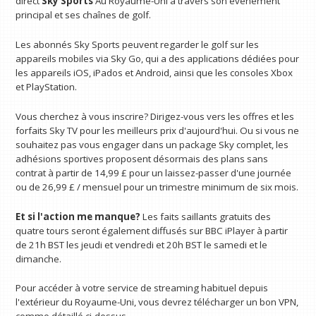
direct
Sky Sports
Au Royaume-Uni à travers son événement
principal et ses chaînes de golf.
Les abonnés Sky Sports peuvent regarder le golf sur les
appareils mobiles via Sky Go, qui a des applications dédiées pour
les appareils iOS, iPados et Android, ainsi que les consoles Xbox
et PlayStation.
Vous cherchez à vous inscrire? Dirigez-vous vers les offres et les
forfaits Sky TV pour les meilleurs prix d'aujourd'hui. Ou si vous ne
souhaitez pas vous engager dans un package Sky complet, les
adhésions sportives proposent désormais des plans sans
contrat à partir de 14,99 £ pour un laissez-passer d'une journée
ou de 26,99 £ / mensuel pour un trimestre minimum de six mois.
Et si l'action me manque?
Les faits saillants gratuits des
quatre tours seront également diffusés sur BBC iPlayer à partir
de 21h BST les jeudi et vendredi et 20h BST le samedi et le
dimanche.
Pour accéder à votre service de streaming habituel depuis
l'extérieur du Royaume-Uni, vous devrez télécharger un bon VPN,