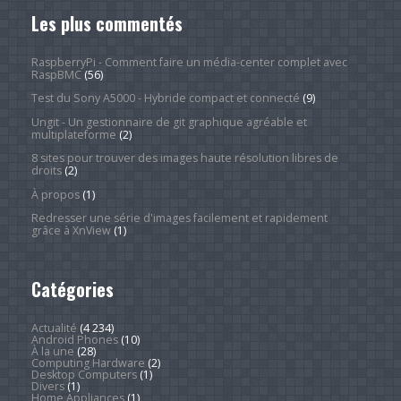
Les plus commentés
RaspberryPi - Comment faire un média-center complet avec
RaspBMC
(56)
Test du Sony A5000 - Hybride compact et connecté
(9)
Ungit - Un gestionnaire de git graphique agréable et
multiplateforme
(2)
8 sites pour trouver des images haute résolution libres de
droits
(2)
À propos
(1)
Redresser une série d'images facilement et rapidement
grâce à XnView
(1)
Catégories
Actualité
(4 234)
Android Phones
(10)
À la une
(28)
Computing Hardware
(2)
Desktop Computers
(1)
Divers
(1)
Home Appliances
(1)