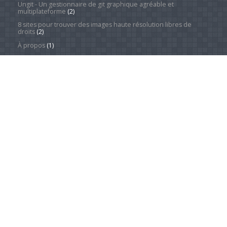
Ungit - Un gestionnaire de git graphique agréable et
multiplateforme
(2)
8 sites pour trouver des images haute résolution libres de
droits
(2)
À propos
(1)
Redresser une série d'images facilement et rapidement
grâce à XnView
(1)
Catégories
Actualité
(4 243)
Android Phones
(12)
À la une
(28)
Computing Hardware
(2)
Desktop Computers
(1)
Divers
(1)
Home Appliances
(1)
Innovation
(675)
iPads
(1)
iPhones
(3)
Jeux
(52)
Logiciel
(57)
Mobile
(53)
Movies
(2)
Outdoors
(5)
PC Gaming
(1)
Sleep
(2)