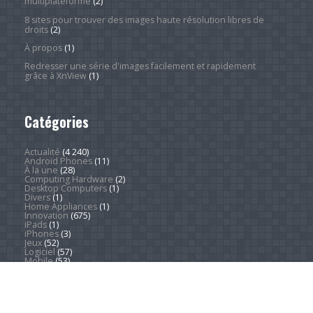
multiplateforme
(2)
8 sites pour trouver des images haute résolution libres de
droits
(2)
À propos
(1)
Redresser une série d'images facilement et rapidement
grâce à XnView
(1)
Catégories
Actualité
(4 240)
Android Phones
(11)
À la une
(28)
Computing Hardware
(2)
Desktop Computers
(1)
Divers
(1)
Home Appliances
(1)
Innovation
(675)
iPads
(1)
iPhones
(3)
Jeux
(52)
Logiciel
(57)
Mobile
(53)
Movies
(2)
Outdoors
(5)
PC Gaming
(1)
Sleep
(2)
Sports
(546)