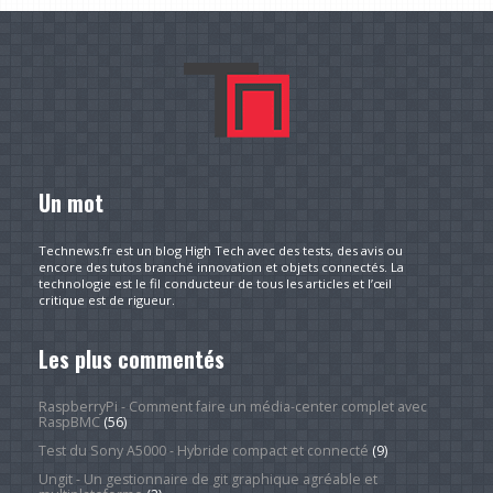
Un mot
Technews.fr est un blog High Tech avec des tests, des avis ou
encore des tutos branché innovation et objets connectés. La
technologie est le fil conducteur de tous les articles et l’œil
critique est de rigueur.
Les plus commentés
RaspberryPi - Comment faire un média-center complet avec
RaspBMC
(56)
Test du Sony A5000 - Hybride compact et connecté
(9)
Ungit - Un gestionnaire de git graphique agréable et