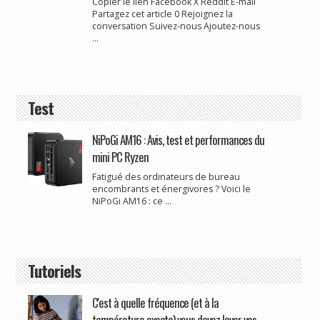
Copier le lien Facebook X Reddit E-mail
Partagez cet article 0 Rejoignez la
conversation Suivez-nous Ajoutez-nous
...
Test
NiPoGi AM16 : Avis, test et performances du
mini PC Ryzen
Fatigué des ordinateurs de bureau
encombrants et énergivores ? Voici le
NiPoGi AM16 : ce ...
Tutoriels
C'est à quelle fréquence (et à la
température exacte) vous devez laver vos