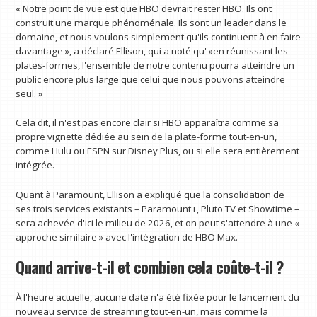
« Notre point de vue est que HBO devrait rester HBO. Ils ont
construit une marque phénoménale. Ils sont un leader dans le
domaine, et nous voulons simplement qu'ils continuent à en faire
davantage », a déclaré Ellison, qui a noté qu' »en réunissant les
plates-formes, l'ensemble de notre contenu pourra atteindre un
public encore plus large que celui que nous pouvons atteindre
seul. »
Cela dit, il n'est pas encore clair si HBO apparaîtra comme sa
propre vignette dédiée au sein de la plate-forme tout-en-un,
comme Hulu ou ESPN sur Disney Plus, ou si elle sera entièrement
intégrée.
Quant à Paramount, Ellison a expliqué que la consolidation de
ses trois services existants – Paramount+, Pluto TV et Showtime –
sera achevée d'ici le milieu de 2026, et on peut s'attendre à une «
approche similaire » avec l'intégration de HBO Max.
Quand arrive-t-il et combien cela coûte-t-il ?
À l'heure actuelle, aucune date n'a été fixée pour le lancement du
nouveau service de streaming tout-en-un, mais comme la