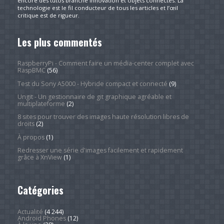
encore des tutos branché innovation et objets connectés. La
technologie est le fil conducteur de tous les articles et l’œil
critique est de rigueur.
Les plus commentés
RaspberryPi - Comment faire un média-center complet avec
RaspBMC
(56)
Test du Sony A5000 - Hybride compact et connecté
(9)
Ungit - Un gestionnaire de git graphique agréable et
multiplateforme
(2)
8 sites pour trouver des images haute résolution libres de
droits
(2)
À propos
(1)
Redresser une série d'images facilement et rapidement
grâce à XnView
(1)
Catégories
Actualité
(4 244)
Android Phones
(12)