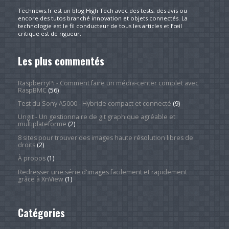
Technews.fr est un blog High Tech avec des tests, des avis ou
encore des tutos branché innovation et objets connectés. La
technologie est le fil conducteur de tous les articles et l’œil
critique est de rigueur.
Les plus commentés
RaspberryPi - Comment faire un média-center complet avec
RaspBMC
(56)
Test du Sony A5000 - Hybride compact et connecté
(9)
Ungit - Un gestionnaire de git graphique agréable et
multiplateforme
(2)
8 sites pour trouver des images haute résolution libres de
droits
(2)
À propos
(1)
Redresser une série d'images facilement et rapidement
grâce à XnView
(1)
Catégories