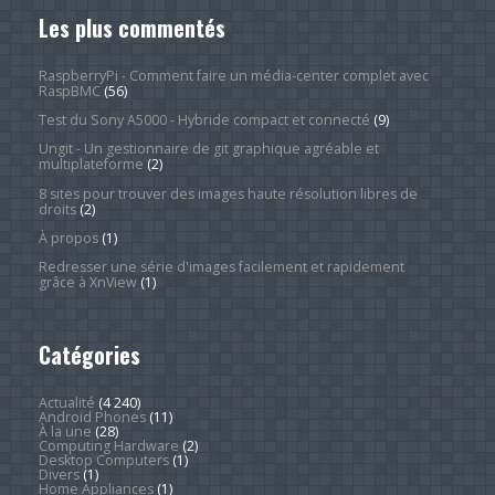
Les plus commentés
RaspberryPi - Comment faire un média-center complet avec
RaspBMC
(56)
Test du Sony A5000 - Hybride compact et connecté
(9)
Ungit - Un gestionnaire de git graphique agréable et
multiplateforme
(2)
8 sites pour trouver des images haute résolution libres de
droits
(2)
À propos
(1)
Redresser une série d'images facilement et rapidement
grâce à XnView
(1)
Catégories
Actualité
(4 240)
Android Phones
(11)
À la une
(28)
Computing Hardware
(2)
Desktop Computers
(1)
Divers
(1)
Home Appliances
(1)