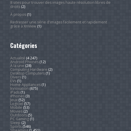
8 sites pour trouver des images haute résolution libres de
droits
(2)
À propos
(1)
Redresser une série d'images facilement et rapidement
grâce à XnView
(1)
Catégories
Actualité
(4 247)
Android Phones
(12)
À la une
(28)
Computing Hardware
(2)
Desktop Computers
(1)
Divers
(1)
EVs
(1)
Home Appliances
(1)
Innovation
(675)
iPads
(1)
iPhones
(3)
Jeux
(52)
Logiciel
(57)
Mobile
(53)
Movies
(2)
Outdoors
(5)
PC Gaming
(1)
Sleep
(2)
Sports
(546)
Streaming
(1 451)