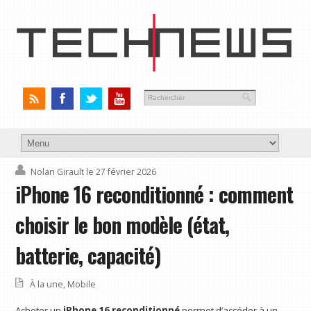
Nolan Girault
le 27 février 2026
iPhone 16 reconditionné : comment
choisir le bon modèle (état,
batterie, capacité)
À la une
,
Mobile
Acheter un
iPhone 16 reconditionné
permet d’accéder à un