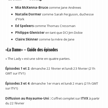
Mia McKenna-Bruce
comme Jane Andrews
Natalie Dormer
comme Sarah Ferguson, duchesse
d'York
Ed Speleers
comme Thomas Cressman
Philippe Glenister
en tant que DCI Jim Dickie
Claire Skinner
comme la mère de Jane
«La Dame» – Guide des épisodes
« The Lady » est une série en quatre parties.
Épisodes 1 et 2
: dimanche 22 février et lundi 23 février (21h
GMT sur ITV1)
Épisodes 3 et 4
: dimanche 1er mars et lundi 2 mars (21h GMT
sur ITV1)
Diffusion au Royaume-Uni :
Coffret complet sur
ITVX
à partir
du 22 février