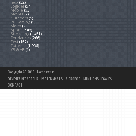
Jeux
(52)
Logiciel
(57)
Mobile
(53)
Movies
(2)
Outdoors
(5)
PC Gaming
(1)
Sleep
(2)
Sports
(546)
Streaming
(1 451)
Tendances
(266)
Test
(157)
Tutoriels
(1 936)
VR & AR
(1)
Copyright © 2026. Technews.fr
DEVENEZ RÉDACTEUR
PARTENARIATS
À PROPOS
MENTIONS LÉGALES
CONTACT