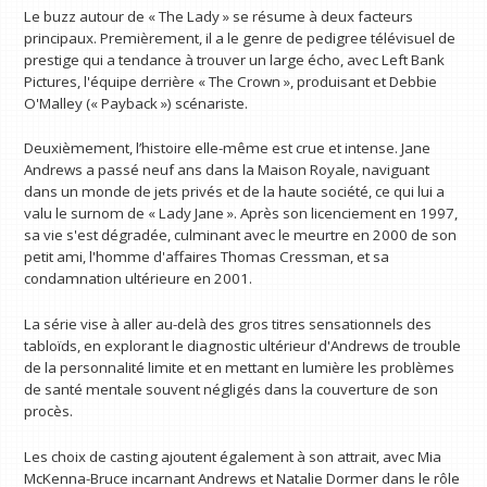
Le buzz autour de « The Lady » se résume à deux facteurs
principaux. Premièrement, il a le genre de pedigree télévisuel de
prestige qui a tendance à trouver un large écho, avec Left Bank
Pictures, l'équipe derrière « The Crown », produisant et Debbie
O'Malley (« Payback ») scénariste.
Deuxièmement, l’histoire elle-même est crue et intense. Jane
Andrews a passé neuf ans dans la Maison Royale, naviguant
dans un monde de jets privés et de la haute société, ce qui lui a
valu le surnom de « Lady Jane ». Après son licenciement en 1997,
sa vie s'est dégradée, culminant avec le meurtre en 2000 de son
petit ami, l'homme d'affaires Thomas Cressman, et sa
condamnation ultérieure en 2001.
La série vise à aller au-delà des gros titres sensationnels des
tabloïds, en explorant le diagnostic ultérieur d'Andrews de trouble
de la personnalité limite et en mettant en lumière les problèmes
de santé mentale souvent négligés dans la couverture de son
procès.
Les choix de casting ajoutent également à son attrait, avec Mia
McKenna-Bruce incarnant Andrews et Natalie Dormer dans le rôle