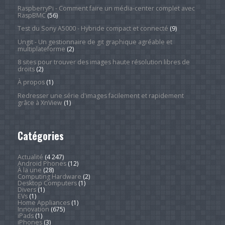
RaspberryPi - Comment faire un média-center complet avec
RaspBMC
(56)
Test du Sony A5000 - Hybride compact et connecté
(9)
Ungit - Un gestionnaire de git graphique agréable et
multiplateforme
(2)
8 sites pour trouver des images haute résolution libres de
droits
(2)
À propos
(1)
Redresser une série d'images facilement et rapidement
grâce à XnView
(1)
Catégories
Actualité
(4 247)
Android Phones
(12)
À la une
(28)
Computing Hardware
(2)
Desktop Computers
(1)
Divers
(1)
EVs
(1)
Home Appliances
(1)
Innovation
(675)
iPads
(1)
iPhones
(3)