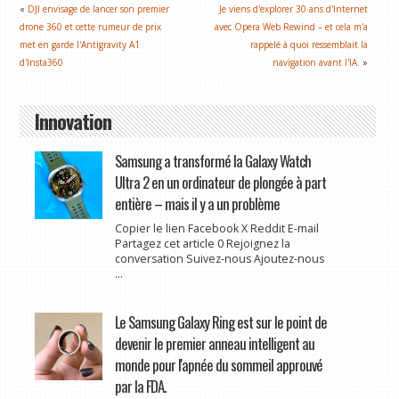
«
DJI envisage de lancer son premier
Je viens d'explorer 30 ans d'Internet
drone 360 ​​et cette rumeur de prix
avec Opera Web Rewind – et cela m'a
met en garde l'Antigravity A1
rappelé à quoi ressemblait la
d'Insta360
navigation avant l'IA.
»
Innovation
Samsung a transformé la Galaxy Watch
Ultra 2 en un ordinateur de plongée à part
entière – mais il y a un problème
Copier le lien Facebook X Reddit E-mail
Partagez cet article 0 Rejoignez la
conversation Suivez-nous Ajoutez-nous
...
Le Samsung Galaxy Ring est sur le point de
devenir le premier anneau intelligent au
monde pour l'apnée du sommeil approuvé
par la FDA.