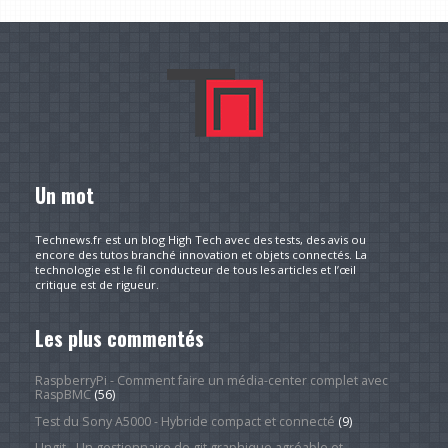
Un mot
Technews.fr est un blog High Tech avec des tests, des avis ou
encore des tutos branché innovation et objets connectés. La
technologie est le fil conducteur de tous les articles et l’œil
critique est de rigueur.
Les plus commentés
RaspberryPi - Comment faire un média-center complet avec
RaspBMC
(56)
Test du Sony A5000 - Hybride compact et connecté
(9)
Ungit - Un gestionnaire de git graphique agréable et