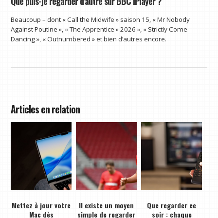
Que puis-je regarder d'autre sur BBC iPlayer ?
Beaucoup – dont « Call the Midwife » saison 15, « Mr Nobody
Against Poutine », « The Apprentice » 2026 », « Strictly Come
Dancing », « Outnumbered » et bien d’autres encore.
Articles en relation
Mettez à jour votre
Il existe un moyen
Que regarder ce
Mac dès
simple de regarder
soir : chaque