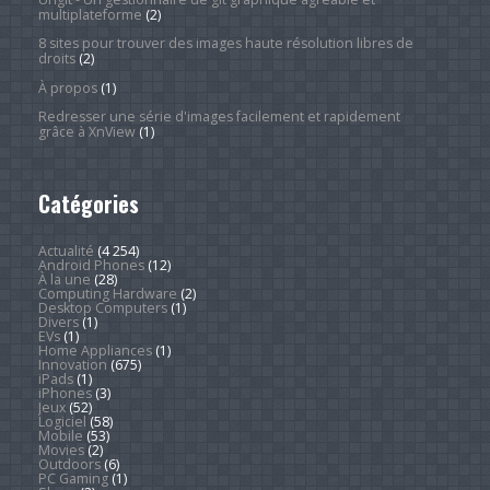
multiplateforme
(2)
8 sites pour trouver des images haute résolution libres de
droits
(2)
À propos
(1)
Redresser une série d'images facilement et rapidement
grâce à XnView
(1)
Catégories
Actualité
(4 254)
Android Phones
(12)
À la une
(28)
Computing Hardware
(2)
Desktop Computers
(1)
Divers
(1)
EVs
(1)
Home Appliances
(1)
Innovation
(675)
iPads
(1)
iPhones
(3)
Jeux
(52)
Logiciel
(58)
Mobile
(53)
Movies
(2)
Outdoors
(6)
PC Gaming
(1)