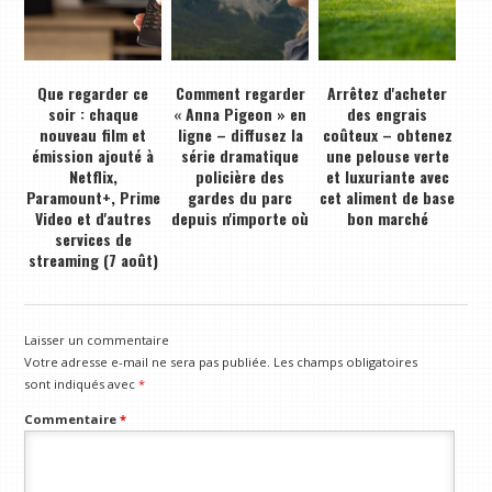
Que regarder ce
Comment regarder
Arrêtez d'acheter
soir : chaque
« Anna Pigeon » en
des engrais
nouveau film et
ligne – diffusez la
coûteux – obtenez
émission ajouté à
série dramatique
une pelouse verte
Netflix,
policière des
et luxuriante avec
Paramount+, Prime
gardes du parc
cet aliment de base
Video et d'autres
depuis n'importe où
bon marché
services de
streaming (7 août)
Laisser un commentaire
Votre adresse e-mail ne sera pas publiée.
Les champs obligatoires
sont indiqués avec
*
Commentaire
*