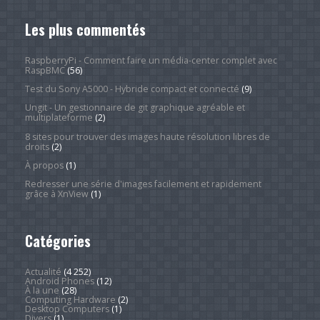
Les plus commentés
RaspberryPi - Comment faire un média-center complet avec
RaspBMC
(56)
Test du Sony A5000 - Hybride compact et connecté
(9)
Ungit - Un gestionnaire de git graphique agréable et
multiplateforme
(2)
8 sites pour trouver des images haute résolution libres de
droits
(2)
À propos
(1)
Redresser une série d'images facilement et rapidement
grâce à XnView
(1)
Catégories
Actualité
(4 252)
Android Phones
(12)
À la une
(28)
Computing Hardware
(2)
Desktop Computers
(1)
Divers
(1)