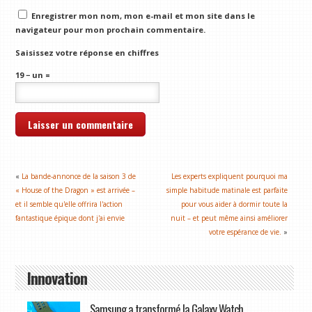
Enregistrer mon nom, mon e-mail et mon site dans le
navigateur pour mon prochain commentaire.
Saisissez votre réponse en chiffres
19 − un =
«
La bande-annonce de la saison 3 de
Les experts expliquent pourquoi ma
« House of the Dragon » est arrivée –
simple habitude matinale est parfaite
et il semble qu'elle offrira l'action
pour vous aider à dormir toute la
fantastique épique dont j'ai envie
nuit – et peut même ainsi améliorer
votre espérance de vie.
»
Innovation
Samsung a transformé la Galaxy Watch