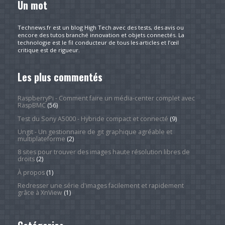
Un mot
Technews.fr est un blog High Tech avec des tests, des avis ou
encore des tutos branché innovation et objets connectés. La
technologie est le fil conducteur de tous les articles et l’œil
critique est de rigueur.
Les plus commentés
RaspberryPi - Comment faire un média-center complet avec
RaspBMC
(56)
Test du Sony A5000 - Hybride compact et connecté
(9)
Ungit - Un gestionnaire de git graphique agréable et
multiplateforme
(2)
8 sites pour trouver des images haute résolution libres de
droits
(2)
À propos
(1)
Redresser une série d'images facilement et rapidement
grâce à XnView
(1)