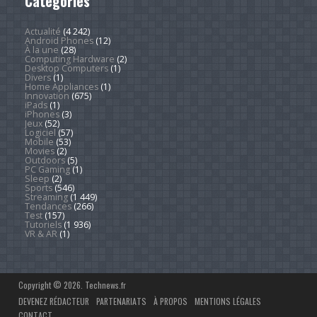
Catégories
Actualité
(4 242)
Android Phones
(12)
À la une
(28)
Computing Hardware
(2)
Desktop Computers
(1)
Divers
(1)
Home Appliances
(1)
Innovation
(675)
iPads
(1)
iPhones
(3)
Jeux
(52)
Logiciel
(57)
Mobile
(53)
Movies
(2)
Outdoors
(5)
PC Gaming
(1)
Sleep
(2)
Sports
(546)
Streaming
(1 449)
Tendances
(266)
Test
(157)
Tutoriels
(1 936)
VR & AR
(1)
Copyright © 2026. Technews.fr
DEVENEZ RÉDACTEUR
PARTENARIATS
À PROPOS
MENTIONS LÉGALES
CONTACT