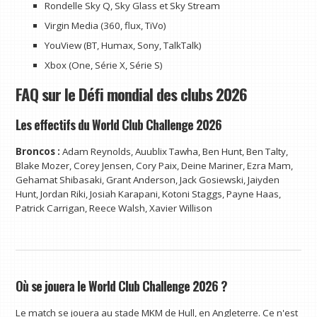
Rondelle Sky Q, Sky Glass et Sky Stream
Virgin Media (360, flux, TiVo)
YouView (BT, Humax, Sony, TalkTalk)
Xbox (One, Série X, Série S)
FAQ sur le Défi mondial des clubs 2026
Les effectifs du World Club Challenge 2026
Broncos :
Adam Reynolds, Auublix Tawha, Ben Hunt, Ben Talty,
Blake Mozer, Corey Jensen, Cory Paix, Deine Mariner, Ezra Mam,
Gehamat Shibasaki, Grant Anderson, Jack Gosiewski, Jaiyden
Hunt, Jordan Riki, Josiah Karapani, Kotoni Staggs, Payne Haas,
Patrick Carrigan, Reece Walsh, Xavier Willison
Où se jouera le World Club Challenge 2026 ?
Le match se jouera au stade MKM de Hull, en Angleterre. Ce n'est