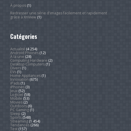
À propos
(1)
Redresser une série d'images facilement et rapidement
grâce à XnView
(1)
Catégories
Actualité
(4 254)
Android Phones
(12)
À la une
(28)
Computing Hardware
(2)
Desktop Computers
(1)
Divers
(1)
EVs
(1)
Home Appliances
(1)
Innovation
(675)
iPads
(1)
iPhones
(3)
Jeux
(52)
Logiciel
(58)
Mobile
(53)
Movies
(2)
Outdoors
(6)
PC Gaming
(1)
Sleep
(2)
Sports
(548)
Streaming
(1 454)
Tendances
(266)
Test
(157)