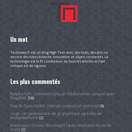
Un mot
Technews.fr est un blog High Tech avec des tests, des avis ou
encore des tutos branché innovation et objets connectés. La
technologie est le fil conducteur de tous les articles et l’œil
critique est de rigueur.
Les plus commentés
RaspberryPi - Comment faire un média-center complet avec
RaspBMC
(56)
Test du Sony A5000 - Hybride compact et connecté
(9)
Ungit - Un gestionnaire de git graphique agréable et
multiplateforme
(2)
8 sites pour trouver des images haute résolution libres de
droits
(2)