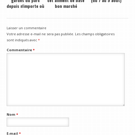
gardes du parc
cet aliment de base
(du 7 au 9 août)
depuis n'importe où
bon marché
Laisser un commentaire
Votre adresse e-mail ne sera pas publiée.
Les champs obligatoires
sont indiqués avec
*
Commentaire
*
Nom
*
E-mail
*