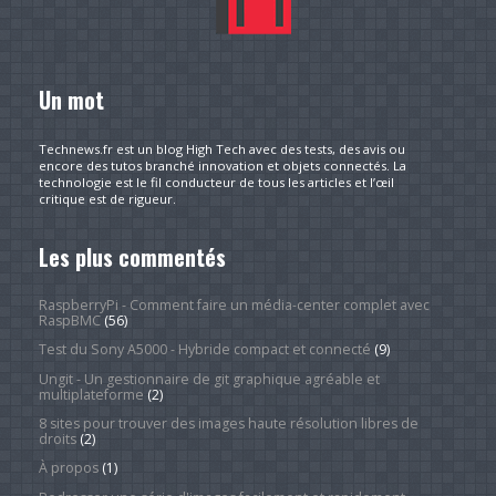
Un mot
Technews.fr est un blog High Tech avec des tests, des avis ou
encore des tutos branché innovation et objets connectés. La
technologie est le fil conducteur de tous les articles et l’œil
critique est de rigueur.
Les plus commentés
RaspberryPi - Comment faire un média-center complet avec
RaspBMC
(56)
Test du Sony A5000 - Hybride compact et connecté
(9)
Ungit - Un gestionnaire de git graphique agréable et
multiplateforme
(2)
8 sites pour trouver des images haute résolution libres de
droits
(2)
À propos
(1)