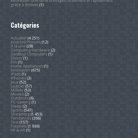
Redresser une série d'images facilement et rapidement
grâce à XnView
(1)
Catégories
Actualité
(4 251)
Android Phones
(12)
À la une
(28)
Computing Hardware
(2)
Desktop Computers
(1)
Divers
(1)
EVs
(1)
Home Appliances
(1)
Innovation
(675)
iPads
(1)
iPhones
(3)
Jeux
(52)
Logiciel
(57)
Mobile
(53)
Movies
(2)
Outdoors
(6)
PC Gaming
(1)
Sleep
(2)
Sports
(547)
Streaming
(1 453)
Tendances
(266)
Test
(157)
Tutoriels
(1 936)
VR & AR
(1)