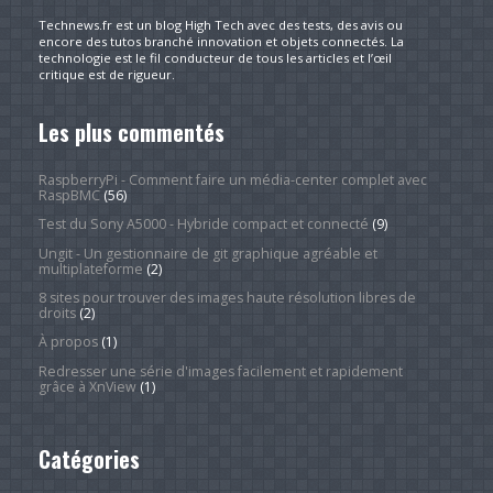
Technews.fr est un blog High Tech avec des tests, des avis ou
encore des tutos branché innovation et objets connectés. La
technologie est le fil conducteur de tous les articles et l’œil
critique est de rigueur.
Les plus commentés
RaspberryPi - Comment faire un média-center complet avec
RaspBMC
(56)
Test du Sony A5000 - Hybride compact et connecté
(9)
Ungit - Un gestionnaire de git graphique agréable et
multiplateforme
(2)
8 sites pour trouver des images haute résolution libres de
droits
(2)
À propos
(1)
Redresser une série d'images facilement et rapidement
grâce à XnView
(1)
Catégories