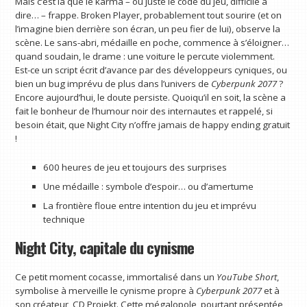
Mais c’est là que le karma – ou juste le code du jeu, difficile à
dire… – frappe. Broken Player, probablement tout sourire (et on
l’imagine bien derrière son écran, un peu fier de lui), observe la
scène. Le sans-abri, médaille en poche, commence à s’éloigner…
quand soudain, le drame : une voiture le percute violemment.
Est-ce un script écrit d’avance par des développeurs cyniques, ou
bien un bug imprévu de plus dans l’univers de
Cyberpunk 2077
?
Encore aujourd’hui, le doute persiste. Quoiqu’il en soit, la scène a
fait le bonheur de l’humour noir des internautes et rappelé, si
besoin était, que Night City n’offre jamais de happy ending gratuit
!
600 heures de jeu et toujours des surprises
Une médaille : symbole d’espoir… ou d’amertume
La frontière floue entre intention du jeu et imprévu
technique
Night City, capitale du cynisme
Ce petit moment cocasse, immortalisé dans un
YouTube Short
,
symbolise à merveille le cynisme propre à
Cyberpunk 2077
et à
son créateur, CD Projekt. Cette mégalopole, pourtant présentée