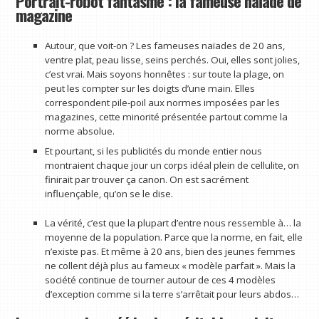
Portrait-robot fantasmé : la fameuse naïade de
magazine
Autour, que voit-on ? Les fameuses naïades de 20 ans,
ventre plat, peau lisse, seins perchés. Oui, elles sont jolies,
c’est vrai. Mais soyons honnêtes : sur toute la plage, on
peut les compter sur les doigts d’une main. Elles
correspondent pile-poil aux normes imposées par les
magazines, cette minorité présentée partout comme la
norme absolue.
Et pourtant, si les publicités du monde entier nous
montraient chaque jour un corps idéal plein de cellulite, on
finirait par trouver ça canon. On est sacrément
influençable, qu’on se le dise.
La vérité, c’est que la plupart d’entre nous ressemble à… la
moyenne de la population. Parce que la norme, en fait, elle
n’existe pas. Et même à 20 ans, bien des jeunes femmes
ne collent déjà plus au fameux « modèle parfait ». Mais la
société continue de tourner autour de ces 4 modèles
d’exception comme si la terre s’arrêtait pour leurs abdos…