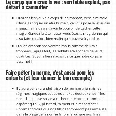
Le corps qui a créé la vie : véritable exploit, pas
défaut à camoufler
Ouvrons les yeux : le corps d’une maman, c’est le miracle
ultime. Fabriquer un être humain, ça vous pose là, et aucun
magazine ne devrait avoir le pouvoir de gâcher cette
magie. Gardez la tête haute : vous êtes la magicienne qui
a su faire ça, alors bien malin qui trouvera à y redire.
Et si on arborait nos ventres mous comme de vrais
trophées ? Après tout, les soldats étaient fiers de leurs
cicatrices. Soyons fières aussi de ce que notre corps a
accompli !
Faire péter la norme, c’est aussi pour les
enfants (et leur donner le bon exemple)
Il y aurait une (grande) raison de remiser à jamais les
régimes magiques et autres shakes douteux : nos filles.
Car si l’on passe sa vie à cacher notre corps, comment
espérer qu’eux, plus tard, l’aiment et le respectent ?
Comment croire que nos fils ne tomberont pas eux aussi
dans le piège de la norme filiforme, ou que nos filles