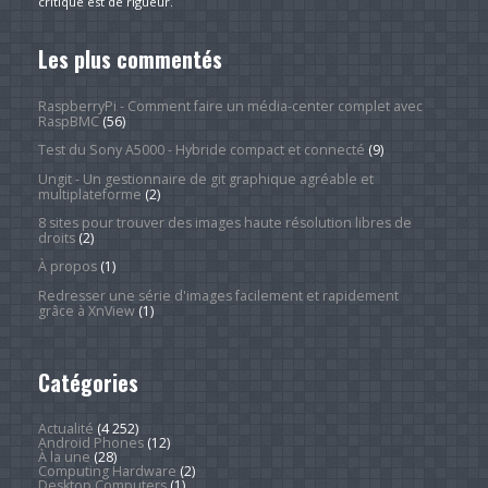
critique est de rigueur.
Les plus commentés
RaspberryPi - Comment faire un média-center complet avec
RaspBMC
(56)
Test du Sony A5000 - Hybride compact et connecté
(9)
Ungit - Un gestionnaire de git graphique agréable et
multiplateforme
(2)
8 sites pour trouver des images haute résolution libres de
droits
(2)
À propos
(1)
Redresser une série d'images facilement et rapidement
grâce à XnView
(1)
Catégories
Actualité
(4 252)
Android Phones
(12)
À la une
(28)
Computing Hardware
(2)
Desktop Computers
(1)