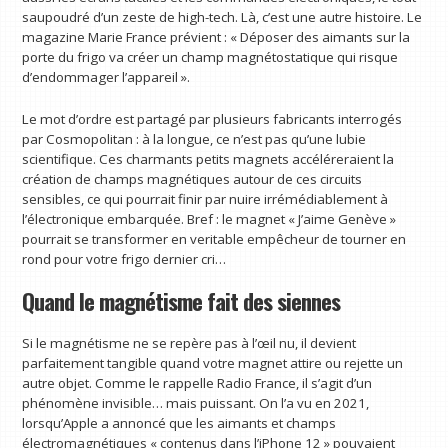
saupoudré d’un zeste de high-tech. Là, c’est une autre histoire. Le
magazine Marie France prévient : « Déposer des aimants sur la
porte du frigo va créer un champ magnétostatique qui risque
d’endommager l’appareil ».
Le mot d’ordre est partagé par plusieurs fabricants interrogés
par Cosmopolitan : à la longue, ce n’est pas qu’une lubie
scientifique. Ces charmants petits magnets accéléreraient la
création de champs magnétiques autour de ces circuits
sensibles, ce qui pourrait finir par nuire irrémédiablement à
l’électronique embarquée. Bref : le magnet « J’aime Genève »
pourrait se transformer en veritable empêcheur de tourner en
rond pour votre frigo dernier cri…
Quand le magnétisme fait des siennes
Si le magnétisme ne se repère pas à l’œil nu, il devient
parfaitement tangible quand votre magnet attire ou rejette un
autre objet. Comme le rappelle Radio France, il s’agit d’un
phénomène invisible… mais puissant. On l’a vu en 2021,
lorsqu’Apple a annoncé que les aimants et champs
électromagnétiques « contenus dans l’iPhone 12 » pouvaient