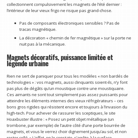
collectionnent compulsivement les magnets de l’été dernier :
l’intérieur de leur vieux frigo ne risque pas grand-chose.
Pas de composants électroniques sensibles ? Pas de
tracas magnétique.
La décoration « chemin de fer magnétique » sur la porte ne
nuit pas à la mécanique.
Magnets décoratifs, puissance limitée et
légende urbaine
Rien ne sert de paniquer pour tous les modèles « non bardés de
technologies » : vos magnets, aussi clinquants soient-ils, n’y font
pas plus de dégâts qu’un moustique contre une moustiquaire.
Ces aimants ne sont tout simplement pas assez puissants pour
atteindre les éléments internes des vieux réfrigérateurs – ces
bons gros rigides qui résistent encore et toujours à l’invasion du
high-tech. Pour achever de rassurer les sceptiques, le site
Hoaxbuster illustre : « Posez un petit objet métallique (un
trombone, par exemple) de l’autre côté d’une porte bourrée de
magnets, et vous le verrez choir dignement jusqu’au sol, et non
rester collé. » L’effet, on le constate, s’arrête à la surface.