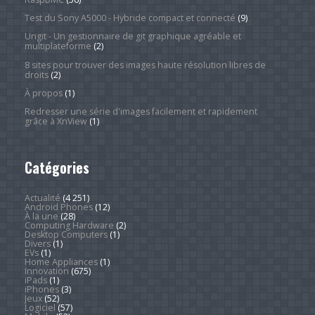
Test du Sony A5000 - Hybride compact et connecté
(9)
Ungit - Un gestionnaire de git graphique agréable et
multiplateforme
(2)
8 sites pour trouver des images haute résolution libres de
droits
(2)
À propos
(1)
Redresser une série d'images facilement et rapidement
grâce à XnView
(1)
Catégories
Actualité
(4 251)
Android Phones
(12)
À la une
(28)
Computing Hardware
(2)
Desktop Computers
(1)
Divers
(1)
EVs
(1)
Home Appliances
(1)
Innovation
(675)
iPads
(1)
iPhones
(3)
Jeux
(52)
Logiciel
(57)