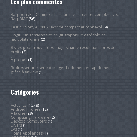
Les plus commentés
RaspberryPi - Comment faire un média-center complet avec
RaspBMC
(56)
Test du Sony A5000 - Hybride compact et connecté
(9)
Ungit - Un gestionnaire de git graphique agréable et
multiplateforme
(2)
8 sites pour trouver des images haute résolution libres de
droits
(2)
À propos
(1)
Redresser une série d'images facilement et rapidement
grâce à XnView
(1)
Catégories
Actualité
(4 248)
Android Phones
(12)
À la une
(28)
Computing Hardware
(2)
Desktop Computers
(1)
Divers
(1)
EVs
(1)
Home Appliances
(1)