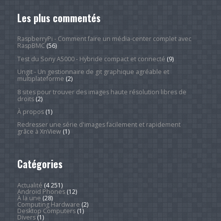
Les plus commentés
RaspberryPi - Comment faire un média-center complet avec
RaspBMC
(56)
Test du Sony A5000 - Hybride compact et connecté
(9)
Ungit - Un gestionnaire de git graphique agréable et
multiplateforme
(2)
8 sites pour trouver des images haute résolution libres de
droits
(2)
À propos
(1)
Redresser une série d'images facilement et rapidement
grâce à XnView
(1)
Catégories
Actualité
(4 251)
Android Phones
(12)
À la une
(28)
Computing Hardware
(2)
Desktop Computers
(1)
Divers
(1)