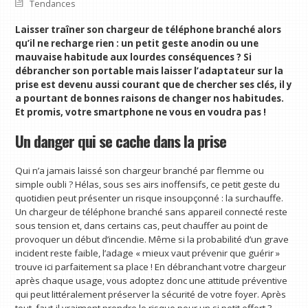
Tendances
Laisser traîner son chargeur de téléphone branché alors
qu’il ne recharge rien : un petit geste anodin ou une
mauvaise habitude aux lourdes conséquences ? Si
débrancher son portable mais laisser l’adaptateur sur la
prise est devenu aussi courant que de chercher ses clés, il y
a pourtant de bonnes raisons de changer nos habitudes.
Et promis, votre smartphone ne vous en voudra pas !
Un danger qui se cache dans la prise
Qui n’a jamais laissé son chargeur branché par flemme ou
simple oubli ? Hélas, sous ses airs inoffensifs, ce petit geste du
quotidien peut présenter un risque insoupçonné : la surchauffe.
Un chargeur de téléphone branché sans appareil connecté reste
sous tension et, dans certains cas, peut chauffer au point de
provoquer un début d’incendie. Même si la probabilité d’un grave
incident reste faible, l’adage « mieux vaut prévenir que guérir »
trouve ici parfaitement sa place ! En débranchant votre chargeur
après chaque usage, vous adoptez donc une attitude préventive
qui peut littéralement préserver la sécurité de votre foyer. Après
tout, faut-il vraiment prendre le risque pour un si petit effort ?