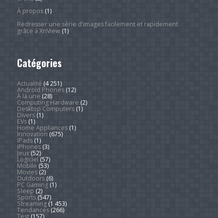
À propos
(1)
Redresser une série d'images facilement et rapidement
grâce à XnView
(1)
Catégories
Actualité
(4 251)
Android Phones
(12)
À la une
(28)
Computing Hardware
(2)
Desktop Computers
(1)
Divers
(1)
EVs
(1)
Home Appliances
(1)
Innovation
(675)
iPads
(1)
iPhones
(3)
Jeux
(52)
Logiciel
(57)
Mobile
(53)
Movies
(2)
Outdoors
(6)
PC Gaming
(1)
Sleep
(2)
Sports
(547)
Streaming
(1 453)
Tendances
(266)
Test
(157)