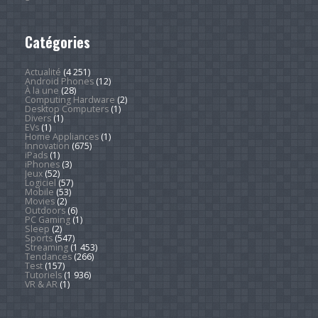
Catégories
Actualité
(4 251)
Android Phones
(12)
À la une
(28)
Computing Hardware
(2)
Desktop Computers
(1)
Divers
(1)
EVs
(1)
Home Appliances
(1)
Innovation
(675)
iPads
(1)
iPhones
(3)
Jeux
(52)
Logiciel
(57)
Mobile
(53)
Movies
(2)
Outdoors
(6)
PC Gaming
(1)
Sleep
(2)
Sports
(547)
Streaming
(1 453)
Tendances
(266)
Test
(157)
Tutoriels
(1 936)
VR & AR
(1)