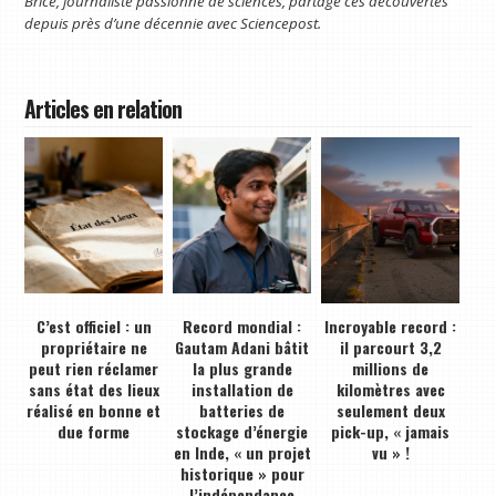
Brice, journaliste passionné de sciences, partage ces découvertes
depuis près d’une décennie avec Sciencepost.
Articles en relation
C’est officiel : un
Record mondial :
Incroyable record :
propriétaire ne
Gautam Adani bâtit
il parcourt 3,2
peut rien réclamer
la plus grande
millions de
sans état des lieux
installation de
kilomètres avec
réalisé en bonne et
batteries de
seulement deux
due forme
stockage d’énergie
pick-up, « jamais
en Inde, « un projet
vu » !
historique » pour
l’indépendance