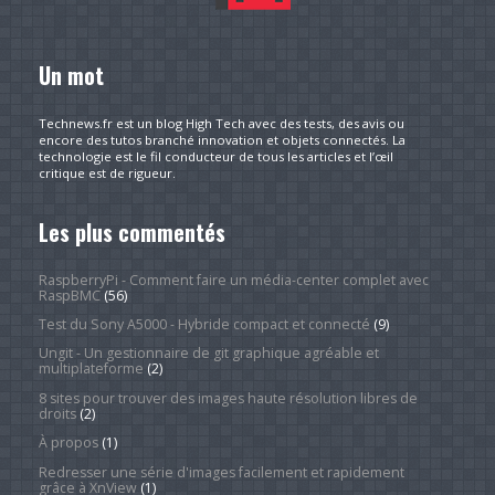
Un mot
Technews.fr est un blog High Tech avec des tests, des avis ou
encore des tutos branché innovation et objets connectés. La
technologie est le fil conducteur de tous les articles et l’œil
critique est de rigueur.
Les plus commentés
RaspberryPi - Comment faire un média-center complet avec
RaspBMC
(56)
Test du Sony A5000 - Hybride compact et connecté
(9)
Ungit - Un gestionnaire de git graphique agréable et
multiplateforme
(2)
8 sites pour trouver des images haute résolution libres de
droits
(2)
À propos
(1)
Redresser une série d'images facilement et rapidement
grâce à XnView
(1)