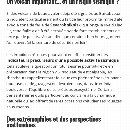
Un volcan inquiétant… et un risque sismique ?
Si des volcans de boue avaient déjà été signalés au Baïkal, ceux-
ci inquiètent particulièrement du fait de leur proximité immédiate
avec la zone de faille de
Severobaikalsk
, qui longe la rive du lac.
Or, cette faille a déjà été secouée par de forts tremblements de
terre par le passé… Autant dire que certains chercheurs gardent
l’œil ouvert (et la ceinture de sécurité non loin).
Les éruptions récentes pourraient en effet constituer des
indicateurs précurseurs d’une possible activité sismique
.
Cela soulève la question : un futur séisme pourrait-il être en
préparation dans la région ? Si l’inquiétude est palpable, les
chercheurs rappellent toutefois que ces phénomènes (éruptions
boueuses et dégazages) ne devraient pas, dans l’immédiat,
bouleverser l’équilibre de ce précieux écosystème. Certains
pensent même qu’ils participent au contraire à la dynamique
naturelle du lac, offrant de rares occasions d’étudier ses rouages
sous-marins.
Des extrémophiles et des perspectives
inattendues