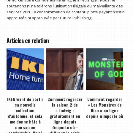
soutenons ni ne tolérons l'utilisation illégale ou malveillante des
services VPN. La consommation de contenu piraté payant n'est ni
approuvée ni approuvée par Future Publishing.
Articles en relation
IKEA vient de sortir
Comment regarder
Comment regarder
sa nouvelle
la saison 2 de
« Les Monstres de
collection
« Ludwig »
Dieu » en ligne
d'automne, et cela
gratuitement en
depuis n'importe où
me donne hâte à
ligne depuis
une saison
n'importe où –
confortable. Voici
diffusez la série