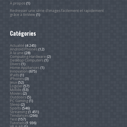
À propos
(1)
Redresser une série d'images facilement et rapidement
grâce à XnView
(1)
Catégories
Actualité
(4 245)
Android Phones
(12)
À la une
(28)
Computing Hardware
(2)
Desktop Computers
(1)
Divers
(1)
Home Appliances
(1)
Innovation
(675)
iPads
(1)
iPhones
(3)
Jeux
(52)
Logiciel
(57)
Mobile
(53)
Movies
(2)
Outdoors
(5)
PC Gaming
(1)
Sleep
(2)
Sports
(546)
Streaming
(1 451)
Tendances
(266)
Test
(157)
Tutoriels
(1 936)
VR & AR
(1)