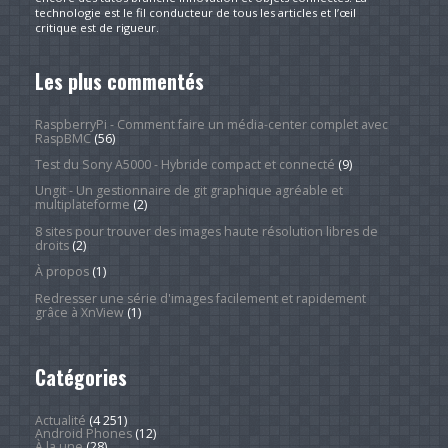
technologie est le fil conducteur de tous les articles et l’œil
critique est de rigueur.
Les plus commentés
RaspberryPi - Comment faire un média-center complet avec
RaspBMC
(56)
Test du Sony A5000 - Hybride compact et connecté
(9)
Ungit - Un gestionnaire de git graphique agréable et
multiplateforme
(2)
8 sites pour trouver des images haute résolution libres de
droits
(2)
À propos
(1)
Redresser une série d'images facilement et rapidement
grâce à XnView
(1)
Catégories
Actualité
(4 251)
Android Phones
(12)
À la une
(28)