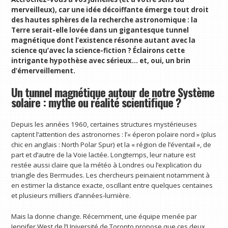
merveilleux), car une idée décoiffante émerge tout droit
des hautes sphères de la recherche astronomique : la
Terre serait-elle lovée dans un gigantesque tunnel
magnétique dont l’existence résonne autant avec la
science qu’avec la science-fiction ? Éclairons cette
intrigante hypothèse avec sérieux… et, oui, un brin
d’émerveillement.
Un tunnel magnétique autour de notre Système
solaire : mythe ou réalité scientifique ?
Depuis les années 1960, certaines structures mystérieuses
captent l’attention des astronomes : l’« éperon polaire nord » (plus
chic en anglais : North Polar Spur) et la « région de l’éventail », de
part et d’autre de la Voie lactée. Longtemps, leur nature est
restée aussi claire que la météo à Londres ou l’explication du
triangle des Bermudes. Les chercheurs peinaient notamment à
en estimer la distance exacte, oscillant entre quelques centaines
et plusieurs milliers d’années-lumière.
Mais la donne change. Récemment, une équipe menée par
Jennifer West de l’Université de Toronto propose que ces deux