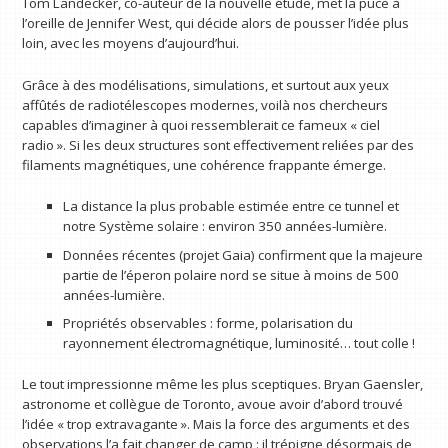
Tom Landecker, co-auteur de la nouvelle étude, met la puce à
l’oreille de Jennifer West, qui décide alors de pousser l’idée plus
loin, avec les moyens d’aujourd’hui.
Grâce à des modélisations, simulations, et surtout aux yeux
affûtés de radiotélescopes modernes, voilà nos chercheurs
capables d’imaginer à quoi ressemblerait ce fameux « ciel
radio ». Si les deux structures sont effectivement reliées par des
filaments magnétiques, une cohérence frappante émerge.
La distance la plus probable estimée entre ce tunnel et
notre Système solaire : environ 350 années-lumière.
Données récentes (projet Gaia) confirment que la majeure
partie de l’éperon polaire nord se situe à moins de 500
années-lumière.
Propriétés observables : forme, polarisation du
rayonnement électromagnétique, luminosité… tout colle !
Le tout impressionne même les plus sceptiques. Bryan Gaensler,
astronome et collègue de Toronto, avoue avoir d’abord trouvé
l’idée « trop extravagante ». Mais la force des arguments et des
observations l’a fait changer de camp : il trépigne désormais de