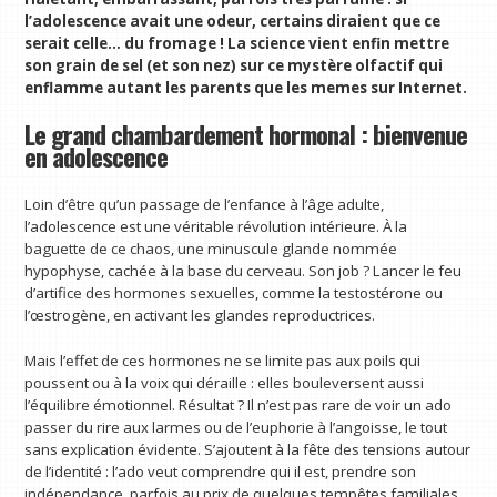
l’adolescence avait une odeur, certains diraient que ce
serait celle… du fromage ! La science vient enfin mettre
son grain de sel (et son nez) sur ce mystère olfactif qui
enflamme autant les parents que les memes sur Internet.
Le grand chambardement hormonal : bienvenue
en adolescence
Loin d’être qu’un passage de l’enfance à l’âge adulte,
l’adolescence est une véritable révolution intérieure. À la
baguette de ce chaos, une minuscule glande nommée
hypophyse, cachée à la base du cerveau. Son job ? Lancer le feu
d’artifice des hormones sexuelles, comme la testostérone ou
l’œstrogène, en activant les glandes reproductrices.
Mais l’effet de ces hormones ne se limite pas aux poils qui
poussent ou à la voix qui déraille : elles bouleversent aussi
l’équilibre émotionnel. Résultat ? Il n’est pas rare de voir un ado
passer du rire aux larmes ou de l’euphorie à l’angoisse, le tout
sans explication évidente. S’ajoutent à la fête des tensions autour
de l’identité : l’ado veut comprendre qui il est, prendre son
indépendance, parfois au prix de quelques tempêtes familiales