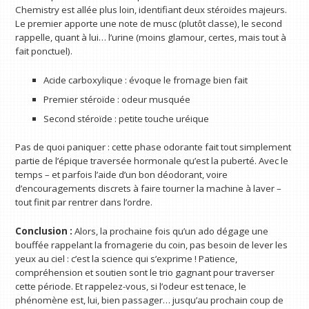
Chemistry est allée plus loin, identifiant deux stéroïdes majeurs.
Le premier apporte une note de musc (plutôt classe), le second
rappelle, quant à lui… l’urine (moins glamour, certes, mais tout à
fait ponctuel).
Acide carboxylique : évoque le fromage bien fait
Premier stéroïde : odeur musquée
Second stéroïde : petite touche uréique
Pas de quoi paniquer : cette phase odorante fait tout simplement
partie de l’épique traversée hormonale qu’est la puberté. Avec le
temps – et parfois l’aide d’un bon déodorant, voire
d’encouragements discrets à faire tourner la machine à laver –
tout finit par rentrer dans l’ordre.
Conclusion :
Alors, la prochaine fois qu’un ado dégage une
bouffée rappelant la fromagerie du coin, pas besoin de lever les
yeux au ciel : c’est la science qui s’exprime ! Patience,
compréhension et soutien sont le trio gagnant pour traverser
cette période. Et rappelez-vous, si l’odeur est tenace, le
phénomène est, lui, bien passager… jusqu’au prochain coup de