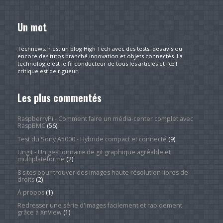
Un mot
Technews.fr est un blog High Tech avec des tests, des avis ou
encore des tutos branché innovation et objets connectés. La
technologie est le fil conducteur de tous les articles et l’œil
critique est de rigueur.
Les plus commentés
RaspberryPi - Comment faire un média-center complet avec
RaspBMC
(56)
Test du Sony A5000 - Hybride compact et connecté
(9)
Ungit - Un gestionnaire de git graphique agréable et
multiplateforme
(2)
8 sites pour trouver des images haute résolution libres de
droits
(2)
À propos
(1)
Redresser une série d'images facilement et rapidement
grâce à XnView
(1)