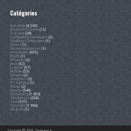
Catégories
Actualité
(4 243)
Android Phones
(12)
À la une
(28)
Computing Hardware
(2)
Desktop Computers
(1)
Divers
(1)
Home Appliances
(1)
Innovation
(675)
iPads
(1)
iPhones
(3)
Jeux
(52)
Logiciel
(57)
Mobile
(53)
Movies
(2)
Outdoors
(5)
PC Gaming
(1)
Sleep
(2)
Sports
(546)
Streaming
(1 450)
Tendances
(266)
Test
(157)
Tutoriels
(1 936)
VR & AR
(1)
Copyright © 2026. Technews.fr