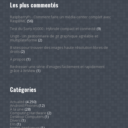
Les plus commentés
RaspberryPi - Comment faire un média-center complet avec
RaspBMC
(56)
Test du Sony A5000 - Hybride compact et connecté
(9)
Ungit - Un gestionnaire de git graphique agréable et
multiplateforme
(2)
8 sites pour trouver des images haute résolution libres de
droits
(2)
À propos
(1)
Redresser une série d'images facilement et rapidement
grâce à XnView
(1)
Catégories
Actualité
(4 250)
Android Phones
(12)
À la une
(28)
Computing Hardware
(2)
Desktop Computers
(1)
Divers
(1)
EVs
(1)
Home Appliances
(1)