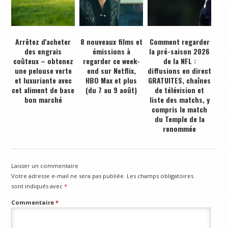
Arrêtez d'acheter
8 nouveaux films et
Comment regarder
des engrais
émissions à
la pré-saison 2026
coûteux – obtenez
regarder ce week-
de la NFL :
une pelouse verte
end sur Netflix,
diffusions en direct
et luxuriante avec
HBO Max et plus
GRATUITES, chaînes
cet aliment de base
(du 7 au 9 août)
de télévision et
bon marché
liste des matchs, y
compris le match
du Temple de la
renommée
Laisser un commentaire
Votre adresse e-mail ne sera pas publiée.
Les champs obligatoires
sont indiqués avec
*
Commentaire
*