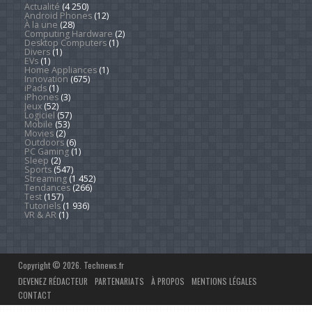
Actualité
(4 250)
Android Phones
(12)
À la une
(28)
Computing Hardware
(2)
Desktop Computers
(1)
Divers
(1)
EVs
(1)
Home Appliances
(1)
Innovation
(675)
iPads
(1)
iPhones
(3)
Jeux
(52)
Logiciel
(57)
Mobile
(53)
Movies
(2)
Outdoors
(6)
PC Gaming
(1)
Sleep
(2)
Sports
(547)
Streaming
(1 452)
Tendances
(266)
Test
(157)
Tutoriels
(1 936)
VR & AR
(1)
Copyright © 2026. Technews.fr
DEVENEZ RÉDACTEUR
PARTENARIATS
À PROPOS
MENTIONS LÉGALES
CONTACT