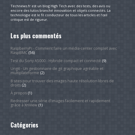
Technews.fr est un blog High Tech avec des tests, des avis ou
encore des tutos branché innovation et objets connectés. La
technologie est le fil conducteur de tous les articles et l’œil
critique est de rigueur.
Les plus commentés
RaspberryPi - Comment faire un média-center complet avec
RaspBMC
(56)
Test du Sony A5000 - Hybride compact et connecté
(9)
Ungit - Un gestionnaire de git graphique agréable et
multiplateforme
(2)
8 sites pour trouver des images haute résolution libres de
droits
(2)
À propos
(1)
Redresser une série d'images facilement et rapidement
grâce à XnView
(1)
Catégories