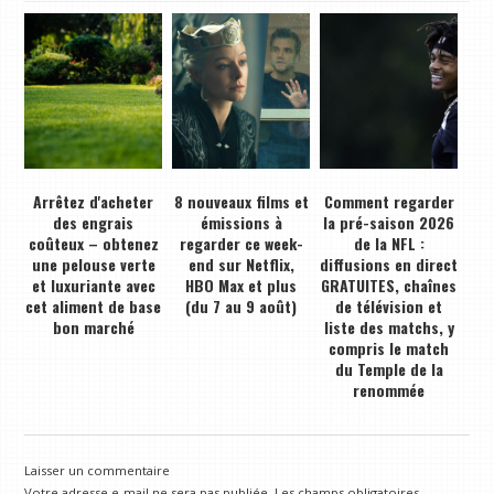
Arrêtez d'acheter
8 nouveaux films et
Comment regarder
des engrais
émissions à
la pré-saison 2026
coûteux – obtenez
regarder ce week-
de la NFL :
une pelouse verte
end sur Netflix,
diffusions en direct
et luxuriante avec
HBO Max et plus
GRATUITES, chaînes
cet aliment de base
(du 7 au 9 août)
de télévision et
bon marché
liste des matchs, y
compris le match
du Temple de la
renommée
Laisser un commentaire
Votre adresse e-mail ne sera pas publiée.
Les champs obligatoires