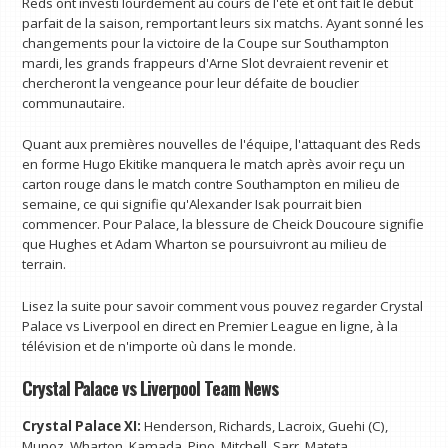
Reds ont investi lourdement au cours de l'été et ont fait le début
parfait de la saison, remportant leurs six matchs. Ayant sonné les
changements pour la victoire de la Coupe sur Southampton
mardi, les grands frappeurs d'Arne Slot devraient revenir et
chercheront la vengeance pour leur défaite de bouclier
communautaire.
Quant aux premières nouvelles de l'équipe, l'attaquant des Reds
en forme Hugo Ekitike manquera le match après avoir reçu un
carton rouge dans le match contre Southampton en milieu de
semaine, ce qui signifie qu'Alexander Isak pourrait bien
commencer. Pour Palace, la blessure de Cheick Doucoure signifie
que Hughes et Adam Wharton se poursuivront au milieu de
terrain.
Lisez la suite pour savoir comment vous pouvez regarder Crystal
Palace vs Liverpool en direct en Premier League en ligne, à la
télévision et de n'importe où dans le monde.
Crystal Palace vs Liverpool Team News
Crystal Palace XI:
Henderson, Richards, Lacroix, Guehi (C),
Munoz, Wharton, Kamada, Pino, Mitchell, Sarr, Mateta.