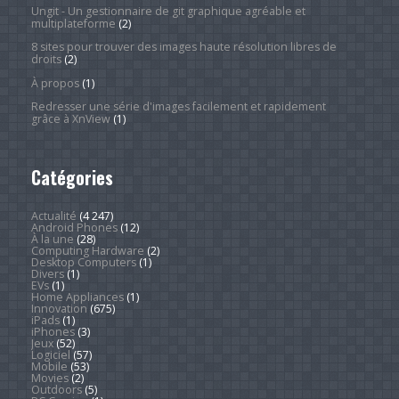
Ungit - Un gestionnaire de git graphique agréable et
multiplateforme
(2)
8 sites pour trouver des images haute résolution libres de
droits
(2)
À propos
(1)
Redresser une série d'images facilement et rapidement
grâce à XnView
(1)
Catégories
Actualité
(4 247)
Android Phones
(12)
À la une
(28)
Computing Hardware
(2)
Desktop Computers
(1)
Divers
(1)
EVs
(1)
Home Appliances
(1)
Innovation
(675)
iPads
(1)
iPhones
(3)
Jeux
(52)
Logiciel
(57)
Mobile
(53)
Movies
(2)
Outdoors
(5)